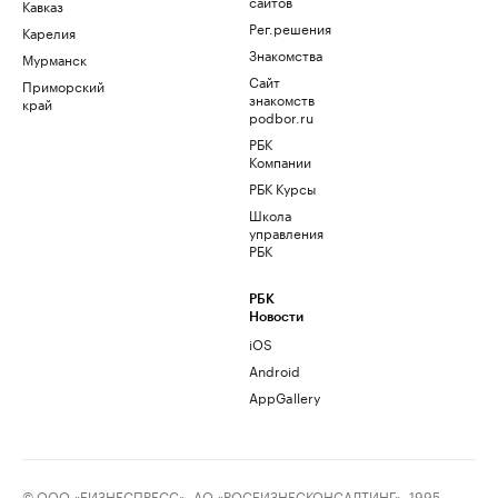
сайтов
Кавказ
Рег.решения
Карелия
Знакомства
Мурманск
Сайт
Приморский
знакомств
край
podbor.ru
РБК
Компании
РБК Курсы
Школа
управления
РБК
РБК
Новости
iOS
Android
AppGallery
© ООО «БИЗНЕСПРЕСС», АО «РОСБИЗНЕСКОНСАЛТИНГ», 1995–