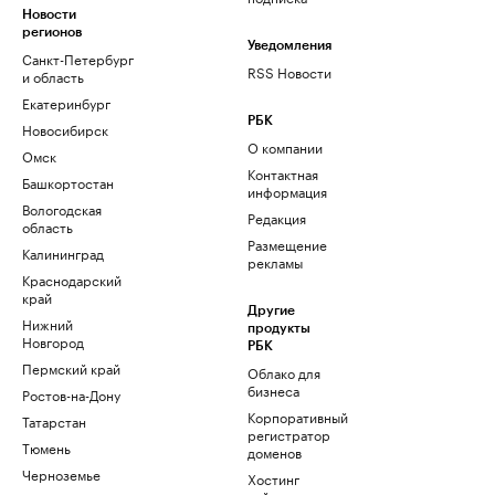
Новости
регионов
Уведомления
Санкт-Петербург
RSS Новости
и область
Екатеринбург
РБК
Новосибирск
О компании
Омск
Контактная
Башкортостан
информация
Вологодская
Редакция
область
Размещение
Калининград
рекламы
Краснодарский
край
Другие
Нижний
продукты
Новгород
РБК
Пермский край
Облако для
бизнеса
Ростов-на-Дону
Корпоративный
Татарстан
регистратор
Тюмень
доменов
Черноземье
Хостинг