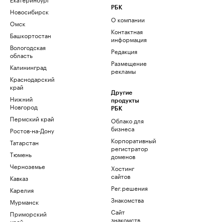
РБК
Новосибирск
О компании
Омск
Контактная
Башкортостан
информация
Вологодская
Редакция
область
Размещение
Калининград
рекламы
Краснодарский
край
Другие
Нижний
продукты
Новгород
РБК
Пермский край
Облако для
бизнеса
Ростов-на-Дону
Корпоративный
Татарстан
регистратор
Тюмень
доменов
Черноземье
Хостинг
сайтов
Кавказ
Рег.решения
Карелия
Знакомства
Мурманск
Сайт
Приморский
знакомств
край