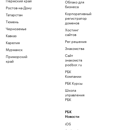
Пермский край
Облако для
бизнеса
Ростов-на-Дону
Корпоративный
Татарстан
регистратор
Тюмень
доменов
Черноземье
Хостинг
сайтов
Кавказ
Рег.решения
Карелия
Знакомства
Мурманск
Сайт
Приморский
знакомств
край
podbor.ru
РБК
Компании
РБК Курсы
Школа
управления
РБК
РБК
Новости
iOS