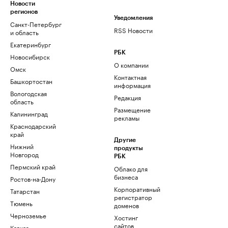
Новости
регионов
Уведомления
Санкт-Петербург
RSS Новости
и область
Екатеринбург
РБК
Новосибирск
О компании
Омск
Контактная
Башкортостан
информация
Вологодская
Редакция
область
Размещение
Калининград
рекламы
Краснодарский
край
Другие
Нижний
продукты
Новгород
РБК
Пермский край
Облако для
бизнеса
Ростов-на-Дону
Корпоративный
Татарстан
регистратор
Тюмень
доменов
Черноземье
Хостинг
сайтов
Кавказ