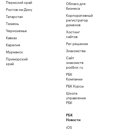
Пермский край
Облако для
бизнеса
Ростов-на-Дону
Корпоративный
Татарстан
регистратор
Тюмень
доменов
Черноземье
Хостинг
сайтов
Кавказ
Рег.решения
Карелия
Знакомства
Мурманск
Сайт
Приморский
знакомств
край
podbor.ru
РБК
Компании
РБК Курсы
Школа
управления
РБК
РБК
Новости
iOS