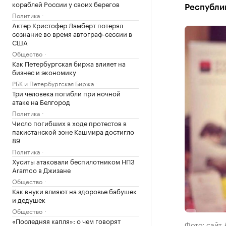
кораблей России у своих берегов
Республик
Политика
Актер Кристофер Ламберт потерял
сознание во время автограф-сессии в
США
Общество
Как Петербургская биржа влияет на
бизнес и экономику
РБК и Петербургская Биржа
Три человека погибли при ночной
атаке на Белгород
Политика
Число погибших в ходе протестов в
пакистанской зоне Кашмира достигло
89
Политика
Хуситы атаковали беспилотником НПЗ
Aramco в Джизане
Общество
Как внуки влияют на здоровье бабушек
и дедушек
Общество
«Последняя капля»: о чем говорят
Фото: сайт