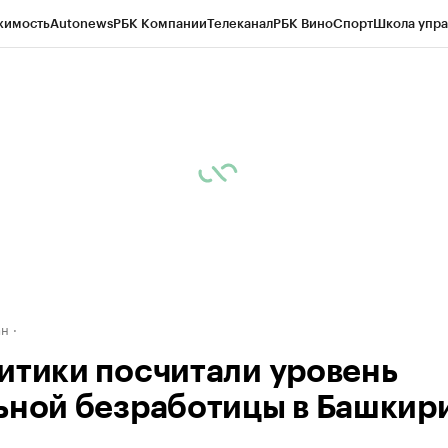
жимость
Autonews
РБК Компании
Телеканал
РБК Вино
Спорт
Школа упра
д
Стиль
Крипто
РБК Бизнес-среда
Дискуссионный клуб
Исследования
К
рагентов
Политика
Экономика
Бизнес
Технологии и медиа
Финансы
Рын
ан
итики посчитали уровень
ьной безработицы в Башкир