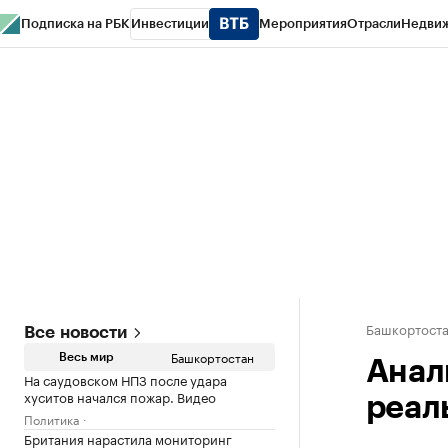
Подписка на РБК
Инвестиции
Мероприятия
Отрасли
Недви
РБК Курсы
РБК Life
Тренды
Визионеры
Национальные проекты
Горо
Спецпроекты СПб
Конференции СПб
Спецпроекты
Проверка конт
Башкортост
Все новости
Башкортостан
Весь мир
Анал
На саудовском НПЗ после удара
хуситов начался пожар. Видео
реал
Политика
Британия нарастила мониторинг