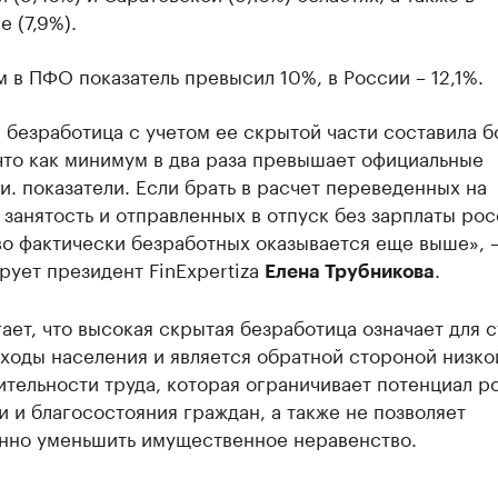
е (7,9%).
 в ПФО показатель превысил 10%, в России – 12,1%.
 безработица с учетом ее скрытой части составила б
что как минимум в два раза превышает официальные
и. показатели. Если брать в расчет переведенных на
занятость и отправленных в отпуск без зарплаты рос
во фактически безработных оказывается еще выше», 
ует президент FinExpertiza
.
Елена Трубникова
ает, что высокая скрытая безработица означает для 
ходы населения и является обратной стороной низко
тельности труда, которая ограничивает потенциал р
 и благосостояния граждан, а также не позволяет
нно уменьшить имущественное неравенство.