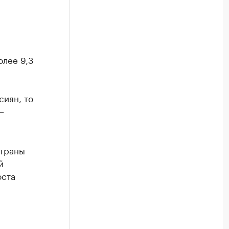
олее 9,3
сиян, то
—
страны
й
оста