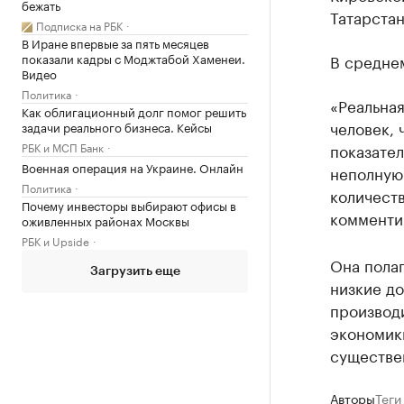
бежать
Татарстан
Подписка на РБК
В Иране впервые за пять месяцев
показали кадры с Моджтабой Хаменеи.
В среднем
Видео
Политика
«Реальная
Как облигационный долг помог решить
человек, 
задачи реального бизнеса. Кейсы
РБК и МСП Банк
показател
Военная операция на Украине. Онлайн
неполную 
Политика
количест
Почему инвесторы выбирают офисы в
комментир
оживленных районах Москвы
РБК и Upside
Она полаг
Загрузить еще
низкие до
производи
экономики
существе
Авторы
Теги