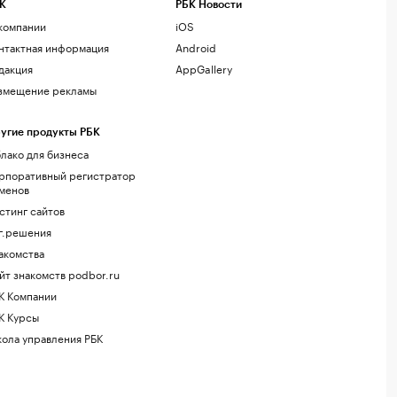
К
РБК Новости
компании
iOS
нтактная информация
Android
дакция
AppGallery
змещение рекламы
угие продукты РБК
лако для бизнеса
рпоративный регистратор
менов
стинг сайтов
г.решения
акомства
йт знакомств podbor.ru
К Компании
К Курсы
ола управления РБК