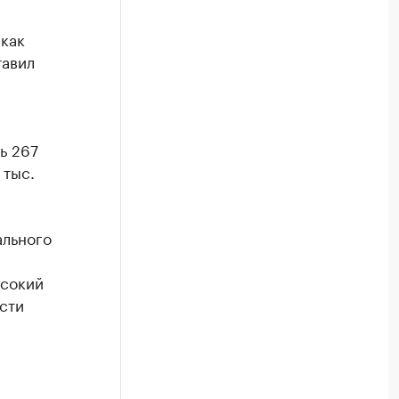
как
тавил
ь 267
 тыс.
ального
ысокий
сти