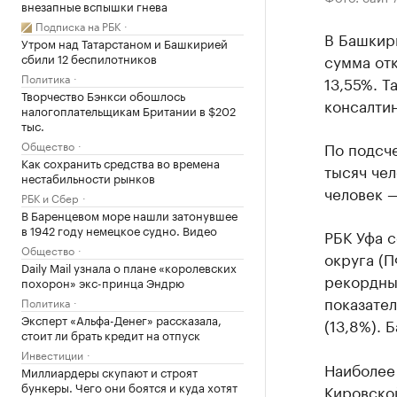
внезапные вспышки гнева
Подписка на РБК
В Башкир
Утром над Татарстаном и Башкирией
сбили 12 беспилотников
сумма отк
Политика
13,55%. Т
Творчество Бэнкси обошлось
консалтин
налогоплательщикам Британии в $202
тыс.
Общество
По подсче
Как сохранить средства во времена
тысяч чел
нестабильности рынков
человек —
РБК и Сбер
В Баренцевом море нашли затонувшее
в 1942 году немецкое судно. Видео
РБК Уфа 
Общество
округа (П
Daily Mail узнала о плане «королевских
рекордных
похорон» экс-принца Эндрю
показател
Политика
Эксперт «Альфа-Денег» рассказала,
(13,8%). 
стоит ли брать кредит на отпуск
Инвестиции
Наиболее
Миллиардеры скупают и строят
бункеры. Чего они боятся и куда хотят
Кировской