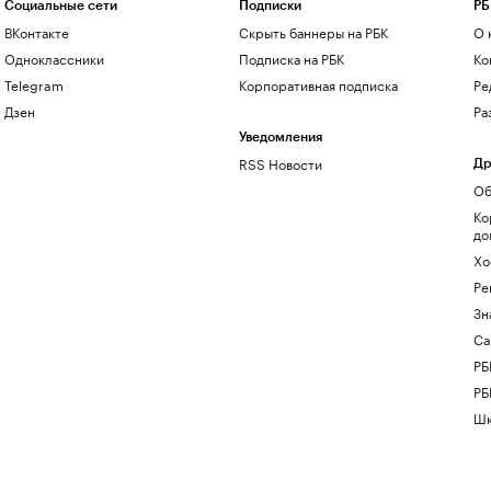
Социальные сети
Подписки
РБ
ВКонтакте
Скрыть баннеры на РБК
О 
Одноклассники
Подписка на РБК
Ко
Telegram
Корпоративная подписка
Ре
Дзен
Ра
Уведомления
RSS Новости
Др
Об
Ко
до
Хо
Ре
Зн
Са
РБ
РБ
Шк