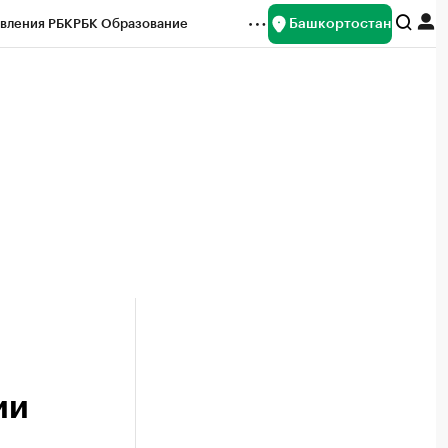
Башкортостан
вления РБК
РБК Образование
редитные рейтинги
Франшизы
Газета
ок наличной валюты
ии