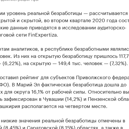
ии уровень реальной безработицы — рассчитывается 
рытой и скрытой, во втором квартале 2020 года сос
акие данные приводятся в исследовании аудиторско-
говой сети FinExpertiza.
там аналитиков, в республике безработными являлис
овек. Из них на открытую безработицу пришлось 117,7
 (6,22%), на скрытую — 149,4 тыс. человек — (7,32%).
составил рейтинг для субъектов Приволжского федер
ФО). В Марий Эл фактическая безработица дошла до
 для округа 16,1% от рабочей силы. Относительно в
ь зафиксирован в Чувашии (14,2%) и Пензенской обла
Башкирия располагается на четвертом месте.
 низкие значения реальной безработицы отмечены в
 (8,45%) и Саратовской (8,15%) областях, а также в