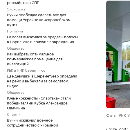
российского СПГ
Экономика
Вучич пообещал сделать все для
помощи Украине на «европейском
пути»
Политика
Самолет выкатился за пределы полосы
в Норильске и получил повреждения
Общество
Как выбрать оптимальное
коммерческое помещение для
инвестиций
РБК и ПИК Серия плюс
Две девушки в Шереметьево опоздали
на рейс и выбежали за самолетом.
Видео
Общество
Юные хоккеисты «Спартака» стали
победителями Кубка Александра
Овечкина
Спорт
Фото: РБК 
Вучич исключил военное
сотрудничество с Украиной
Сеть АЗС 