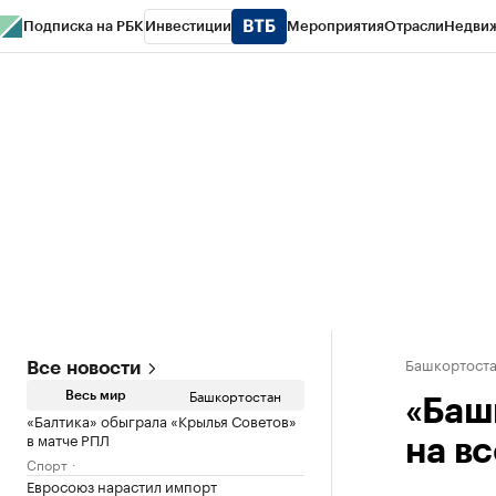
Подписка на РБК
Инвестиции
Мероприятия
Отрасли
Недви
РБК Курсы
РБК Life
Тренды
Визионеры
Национальные проекты
Горо
Спецпроекты СПб
Конференции СПб
Спецпроекты
Проверка конт
Башкортост
Все новости
Башкортостан
Весь мир
«Баш
«Балтика» обыграла «Крылья Советов»
в матче РПЛ
на в
Спорт
Евросоюз нарастил импорт