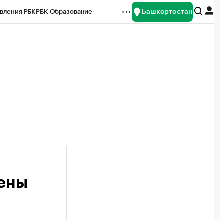
Башкортостан
вления РБК
РБК Образование
редитные рейтинги
Франшизы
Газета
ок наличной валюты
цены