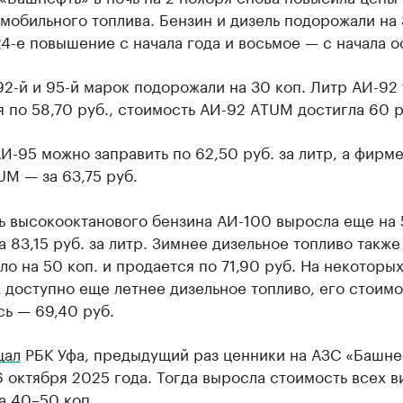
мобильного топлива. Бензин и дизель подорожали на
24-е повышение с начала года и восьмое — с начала о
2-й и 95-й марок подорожали на 30 коп. Литр АИ-92
 по 58,70 руб., стоимость АИ-92 ATUM достигла 60 р
И-95 можно заправить по 62,50 руб. за литр, а фирм
M — за 63,75 руб.
ь высокооктанового бензина АИ-100 выросла еще на 
а 83,15 руб. за литр. Зимнее дизельное топливо также
о на 50 коп. и продается по 71,90 руб. На некоторы
 доступно еще летнее дизельное топливо, его стоимо
ь — 69,40 руб.
щал
РБК Уфа, предыдущий раз ценники на АЗС «Башне
 октября 2025 года. Тогда выросла стоимость всех в
а 40–50 коп.