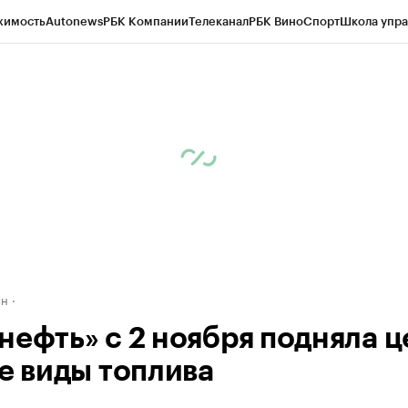
жимость
Autonews
РБК Компании
Телеканал
РБК Вино
Спорт
Школа упра
д
Стиль
Крипто
РБК Бизнес-среда
Дискуссионный клуб
Исследования
К
рагентов
Политика
Экономика
Бизнес
Технологии и медиа
Финансы
Рын
ан
нефть» с 2 ноября подняла 
се виды топлива