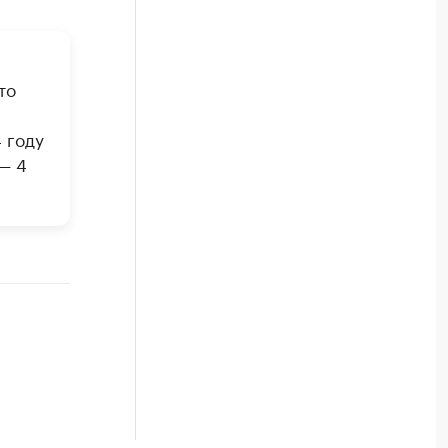
то
 году
— 4