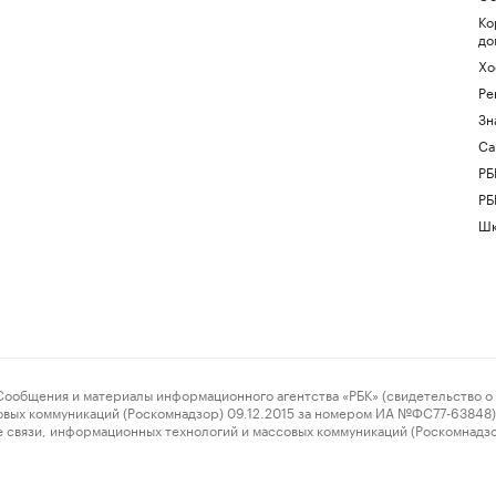
Ко
до
Хо
Ре
Зн
Са
РБ
РБ
Шк
ения и материалы информационного агентства «РБК» (свидетельство о 
овых коммуникаций (Роскомнадзор) 09.12.2015 за номером ИА №ФС77-63848) 
 связи, информационных технологий и массовых коммуникаций (Роскомнадз