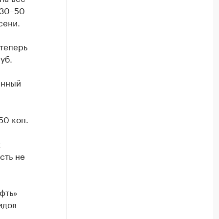
 30–50
сени.
 теперь
уб.
енный
50 коп.
х
сть не
фть»
идов