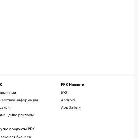
К
РБК Новости
компании
iOS
нтактная информация
Android
дакция
AppGallery
змещение рекламы
угие продукты РБК
лако для бизнеса