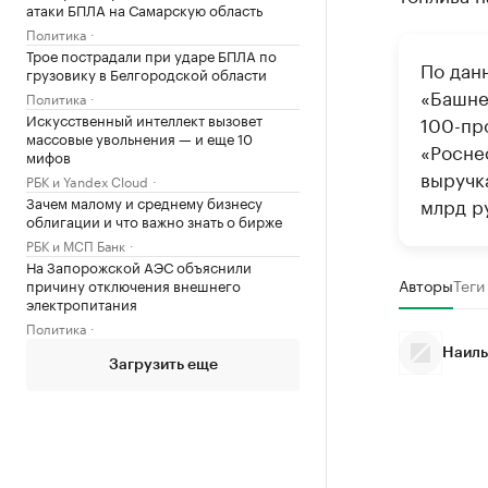
атаки БПЛА на Самарскую область
Политика
Трое пострадали при ударе БПЛА по
По дан
грузовику в Белгородской области
«Башне
Политика
Искусственный интеллект вызовет
100-пр
массовые увольнения — и еще 10
«Росне
мифов
выручк
РБК и Yandex Cloud
Зачем малому и среднему бизнесу
млрд р
облигации и что важно знать о бирже
РБК и МСП Банк
На Запорожской АЭС объяснили
Авторы
Теги
причину отключения внешнего
электропитания
Политика
Наиль
Загрузить еще