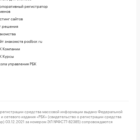
рпоративный регистратор
менов
стинг сайтов
г.решения
акомства
йт знакомств podbor.ru
К Компании
К Курсы
ола управления РБК
регистрации средства массовой информации выдано Федеральной
и сетевого издания «РБК» (свидетельство о регистрации средства
ор) 03.12.2021 за номером ЭЛ №ФС77-82385) сопровождаются