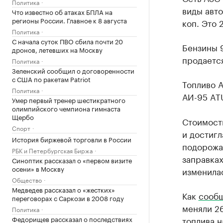
Политика
виды авто
Что известно об атаках БПЛА на
регионы России. Главное к 8 августа
коп. Это 
Политика
С начала суток ПВО сбила почти 20
Бензины 9
дронов, летевших на Москву
продается
Политика
Зеленский сообщил о договоренности
с США по ракетам Patriot
Топливо А
Политика
АИ-95 ATU
Умер первый тренер шестикратного
олимпийского чемпиона гимнаста
Щербо
Стоимост
Спорт
и достигл
История биржевой торговли в России
подорожал
РБК и Петербургская Биржа
заправках
Синоптик рассказал о «первом визите
осени» в Москву
изменилас
Общество
Медведев рассказал о «жестких»
Как
сооб
переговорах с Саркози в 2008 году
меняли 26
Политика
Федорищев рассказал о последствиях
топлива н