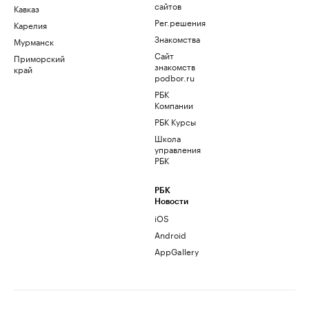
сайтов
Кавказ
Рег.решения
Карелия
Знакомства
Мурманск
Сайт
Приморский
знакомств
край
podbor.ru
РБК
Компании
РБК Курсы
Школа
управления
РБК
РБК
Новости
iOS
Android
AppGallery