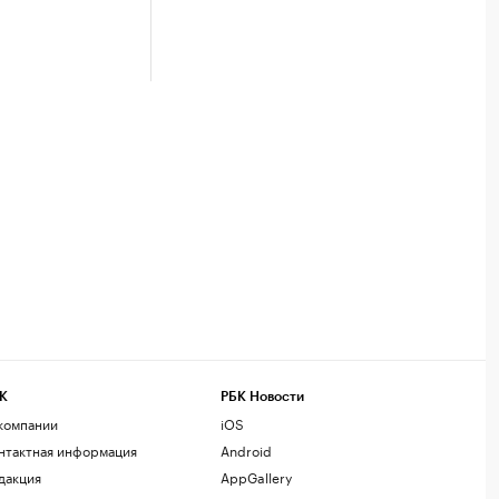
К
РБК Новости
компании
iOS
нтактная информация
Android
дакция
AppGallery