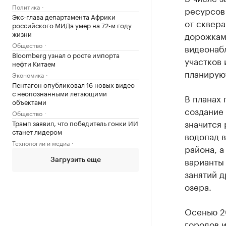
Политика
ресурсов
Экс-глава департамента Африки
от сквера
российского МИДа умер на 72-м году
жизни
дорожкам
Общество
видеонаб
Bloomberg узнал о росте импорта
участков 
нефти Китаем
планируют
Экономика
Пентагон опубликовал 16 новых видео
с неопознанными летающими
В планах
объектами
создание
Общество
значится 
Трамп заявил, что победитель гонки ИИ
станет лидером
водопад 
Технологии и медиа
района, а
варианты 
Загрузить еще
занятий д
озера.
Осенью 20
городов 