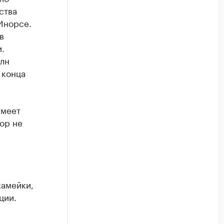
ства
Инорсе.
в
.
млн
 конца
имеет
ор не
камейки,
ции.