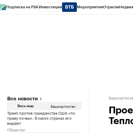
Подписка на РБК
Инвестиции
Мероприятия
Отрасли
Недви
РБК Курсы
РБК Life
Тренды
Визионеры
Национальные проекты
Горо
Спецпроекты СПб
Конференции СПб
Спецпроекты
Проверка конт
Башкортост
Все новости
Башкортостан
Весь мир
Прое
Трамп против гражданства США «по
праву почвы». В каких странах его
Тепло
выдают
Общество