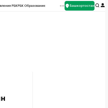
Башкортостан
вления РБК
РБК Образование
редитные рейтинги
Франшизы
Газета
ок наличной валюты
лн