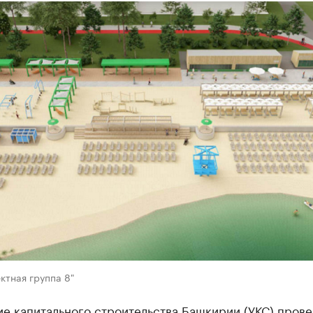
ктная группа 8"
е капитального строительства Башкирии (УКС) прове