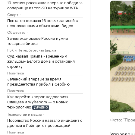
19-летняя россиянка впервые победила
соперницу из топ-20 на турнире WTA
Спорт
Пентагон показал 16 новых записей с
неопознанными объектами. Видео
Общество
Зачем экономике России нужна
товарная биржа
РБК и Петербургская Биржа
Суд назвал Трампа «временным
жильцом» Белого дома и остановил
стройку
Политика
Зеленский впервые за время
президентства прибыл в Сербию
Политика
Как перейти «порог недоверия»:
Слащева и Wylsacom — о новых
технологиях
РАДИО
Технологии и медиа
Фото: "Прое
Посольство России назвало инцидент с
дроном в Лейпциге провокацией
Политика
Управлени