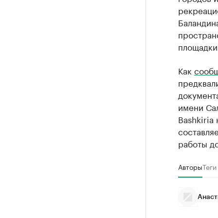
рекреацио
Баландин
простран
площадки,
Как
сооб
предквал
документ
имени Сал
Bashkiria
составляе
работы до
Авторы
Теги
Анаст