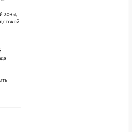
й зоны,
 детской
й
ада
ить