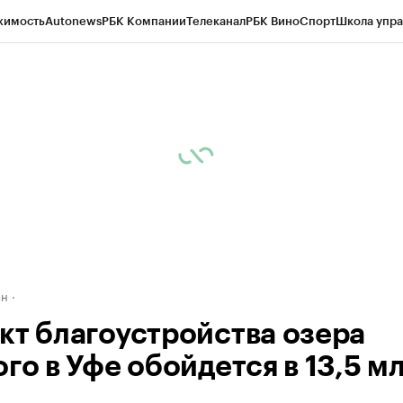
жимость
Autonews
РБК Компании
Телеканал
РБК Вино
Спорт
Школа упра
д
Стиль
Крипто
РБК Бизнес-среда
Дискуссионный клуб
Исследования
К
рагентов
Политика
Экономика
Бизнес
Технологии и медиа
Финансы
Рын
ан
кт благоустройства озера
го в Уфе обойдется в 13,5 м