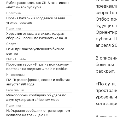
Рубио рассказал, как США затягивают
предквал
«петлю» вокруг Кубы
озера Те
Политика
Против Катерины Гордеевой завели
Отбор про
уголовное дело
будущих т
Политика
Ориентиро
Хорватия отказала в визах лидерам
рублей. 
сборной России по гимнастике на ЧЕ
Спорт
апреля 20
Семь признаков успешного бизнес-
центра
В описани
РБК и Upside
большой п
Прототип героя «Игры на понижение»
поставил на падение Oracle и Nebius
раскрыт.
Инвестиции
ГКЧП: расшифровка, состав и события
«По сути
августа 1991 года
пространс
База знаний
Минобороны сообщило об ударе по
уровень 
двум сухогрузам в Черном море
хотя запр
Политика
На Украине сообщили о транспортном
коллапсе на границе с ЕС
В числе 