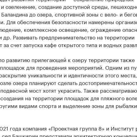
 и озеленение, создание доступной среды, пешеходн
 Баландина до озера, спортивной зоны с вело- и бего
и. Для обеспечения безопасности намерены организ
людение, комплексное освещение, ограждение опас
и др. Развивать предпринимательство на территории
 за счет запуска кафе открытого типа и водных разв
 по развитию прилегающей к озеру территории также
 площадок для проведения мероприятий. Одним из пу
раскрытие уникальности и идентичности этого места,
возле озера планируют сделать достопримечательнос
 подвесной мост хотят украсить. Также рассматриваю
создания на территории площадок для пляжного вол
ругими видами спорта и выделение зоны для рыбалки
21 года компания «Проектная группа 8» и Институт 
и сел Башкирии представили архитектурную концепц