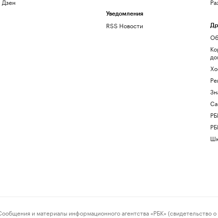
Дзен
Ра
Уведомления
RSS Новости
Др
Об
Ко
до
Хо
Ре
Зн
Са
РБ
РБ
Шк
ения и материалы информационного агентства «РБК» (свидетельство о 