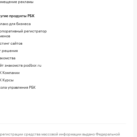
змещение рекламы
угие продукты РБК
лако для бизнеса
рпоративный регистратор
менов
стинг сайтов
г.решения
акомства
йт знакомств podbor.ru
К Компании
К Курсы
ола управления РБК
регистрации средства массовой информации выдано Федеральной