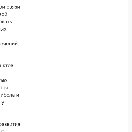
ой связи
вой
овать
ных
лечений.
нктов
тью
тся
ейбола и
 у
развития
ию