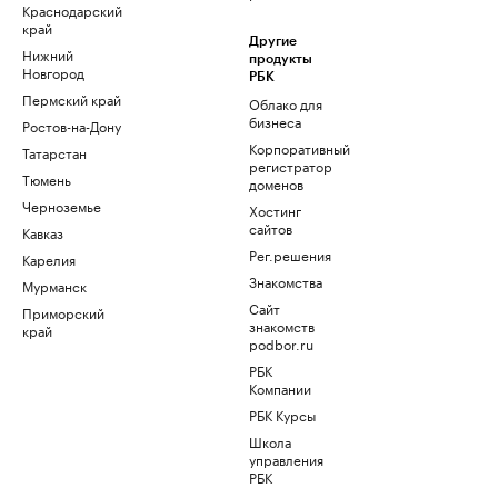
Краснодарский
край
Другие
Нижний
продукты
Новгород
РБК
Пермский край
Облако для
бизнеса
Ростов-на-Дону
Корпоративный
Татарстан
регистратор
Тюмень
доменов
Черноземье
Хостинг
сайтов
Кавказ
Рег.решения
Карелия
Знакомства
Мурманск
Сайт
Приморский
знакомств
край
podbor.ru
РБК
Компании
РБК Курсы
Школа
управления
РБК