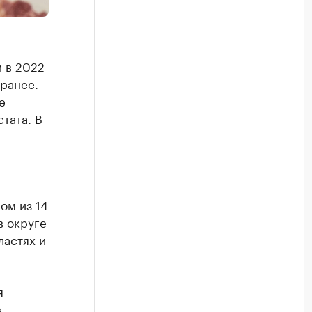
 в 2022
 ранее.
е
тата. В
ом из 14
в округе
ластях и
я
в