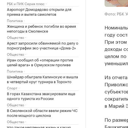
РБК и ПИК Серия плюс
Аэропорт Домодедово открыли для
Фото: РБК 
приема и вылета самолетов
Политика
Женщина и ребенок погибли во время
Номиналь
непогоды в Смоленске
году сост
Общество
При этом
Арест запросили обвиняемой по делу о
порнографии экс-участнице «Дома-2»
доходы со
Общество
целом по
Иран сообщил об «операции против
уменьшили
целей врага» в Ормузском проливе
Политика
Из отчета
Шнайдер обыграла Калинскую и вышла
в четвертый круг турнира в Торонто
Приволжск
Спорт
субъектов
В горах Казахстана эвакуировали еще
сократили
одного туриста из России
в Марий Э
Общество
В Смоленской области ввели режим ЧС
после мощного циклона
По разме
Общество
Башкирия
Что такое медленная жизнь и какую