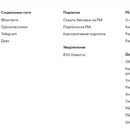
Социальные сети
Подписки
РБ
ВКонтакте
Скрыть баннеры на РБК
О 
Одноклассники
Подписка на РБК
Ко
Telegram
Корпоративная подписка
Ре
Дзен
Ра
Уведомления
RSS Новости
Др
Об
Ко
до
Хо
Ре
Зн
Са
РБ
РБ
Шк