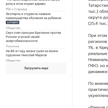
роль в этом играет дерево
Татарстан
РБК и Старквуд
тыс.) обл
Эксперты и студенты назвали
округе до
преимущества обучения за рубежом
(25,4 тыс.
РАДИО
Общество
Сеул счел санкции Британии против
При этом 
России угрозой своей
регионов 
энергобезопасности
Политика
1%, в Удм
На 88-м году жизни ушел из жизни
реальные 
художник Николай Марков
Номинальн
Общество
ПФО, но 
Загрузить еще
динамике 
По мнени
практичес
укреплен
«Раньше г