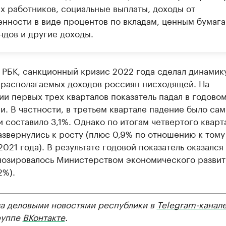
х работников, социальные выплаты, доходы от
енности в виде процентов по вкладам, ценным бумага
ндов и другие доходы.
РБК, санкционный кризис 2022 года сделал динамик
 располагаемых доходов россиян нисходящей. На
и первых трех кварталов показатель падал в годово
. В частности, в третьем квартале падение было са
 составило 3,1%. Однако по итогам четвертого кварт
звернулись к росту (плюс 0,9% по отношению к тому
2021 года). В результате годовой показатель оказался
нозировалось Министерством экономического развит
2%).
за деловыми новостями республики в
Telegram-канал
руппе
ВКонтакте
.