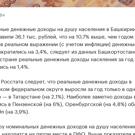
Уфа
ные денежные доходы на душу населения в Башкирии
авили 36,1 тыс. рублей, что на 10,7% выше, чем годом
 в реальном выражении (с учетом инфляции) денежны
кратились на 3,4%, следует из данных Башкортостанс
 стране реальные денежные доходы населения за год
сь на 1,4%.
 Росстата следует, что реальные денежные доходы в
ом федеральном округе выросли за год только в одн
 — в Татарстане (на 2,1%). Наиболее заметно доходы 
сь в Пензенской (на 6%), Оренбургской (на 4,8%) об
л (на 3,9%).
ру номинальных денежных доходов на душу населени
 находится на пятом месте в ПФО. Выше показатели 