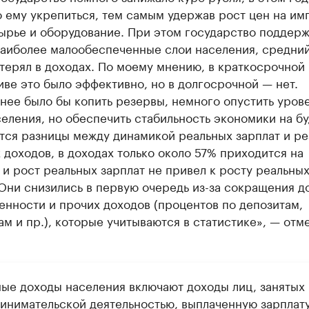
 ему укрепиться, тем самым удержав рост цен на и
ырье и оборудование. При этом государство поддерж
наиболее малообеспеченные слои населения, средний
терял в доходах. По моему мнению, в краткосрочной
ве это было эффективно, но в долгосрочной — нет.
нее было бы копить резервы, немного опустить уров
еления, но обеспечить стабильность экономики на б
тся разницы между динамикой реальных зарплат и р
доходов, в доходах только около 57% приходится на
 и рост реальных зарплат не привел к росту реальны
Они снизились в первую очередь из-за сокращения д
енности и прочих доходов (процентов по депозитам,
м и пр.), которые учитываются в статистике», — отм
ые доходы населения включают доходы лиц, занятых
инимательской деятельностью, выплаченную зарплат