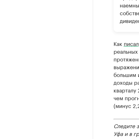
наемны
собств
дивиде
Как
писал
реальных
протяжени
выражении
большим и
доходы ра
кварталу 
чем прог
(минус 2,
Следите 
Уфа и в г