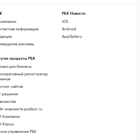
К
РБК Новости
компании
iOS
нтактная информация
Android
дакция
AppGallery
змещение рекламы
угие продукты РБК
лако для бизнеса
рпоративный регистратор
менов
стинг сайтов
г.решения
акомства
йт знакомств podbor.ru
К Компании
К Курсы
ола управления РБК