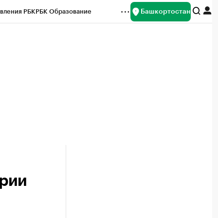
Башкортостан
вления РБК
РБК Образование
редитные рейтинги
Франшизы
Газета
ок наличной валюты
ирии