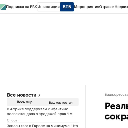
Подписка на РБК
Инвестиции
Мероприятия
Отрасли
Недви
РБК Курсы
РБК Life
Тренды
Визионеры
Национальные проекты
Горо
Спецпроекты СПб
Конференции СПб
Спецпроекты
Проверка конт
Башкортост
Все новости
Башкортостан
Весь мир
Реал
В Африке поддержали Инфантино
после скандала с продажей прав ЧМ
сокра
Спорт
Запасы газа в Европе на минимуме. Что