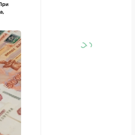
 При
а,