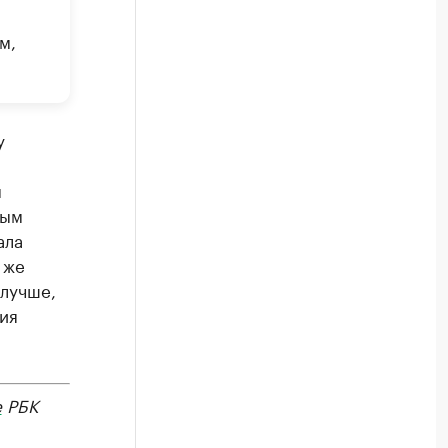
м,
у
м
мым
ала
 же
 лучше,
ия
е
РБК