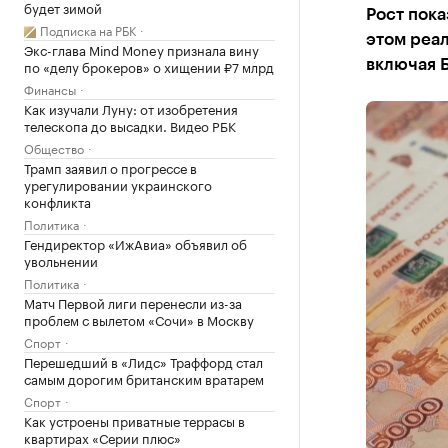
будет зимой
Рост пока
Подписка на РБК
этом реал
Экс-глава Mind Money признала вину
по «делу брокеров» о хищении ₽7 млрд
включая 
Финансы
Как изучали Луну: от изобретения
телескопа до высадки. Видео РБК
Общество
Трамп заявил о прогрессе в
урегулировании украинского
конфликта
Политика
Гендиректор «ИжАвиа» объявил об
увольнении
Политика
Матч Первой лиги перенесли из-за
проблем с вылетом «Сочи» в Москву
Спорт
Перешедший в «Лидс» Траффорд стал
самым дорогим британским вратарем
Спорт
Как устроены приватные террасы в
квартирах «Серии плюс»