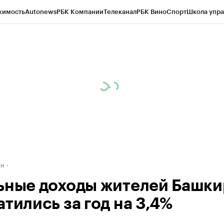
жимость
Autonews
РБК Компании
Телеканал
РБК Вино
Спорт
Школа упра
д
Стиль
Крипто
РБК Бизнес-среда
Дискуссионный клуб
Исследования
К
рагентов
Политика
Экономика
Бизнес
Технологии и медиа
Финансы
Рын
ан
ьные доходы жителей Башк
тились за год на 3,4%