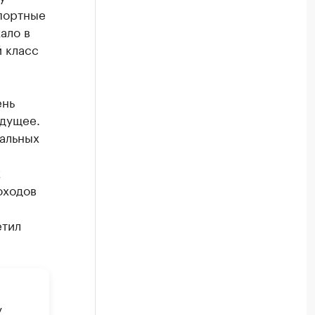
мпортные
ало в
 класс
ень
удущее.
еальных
х
оходов
етил
у