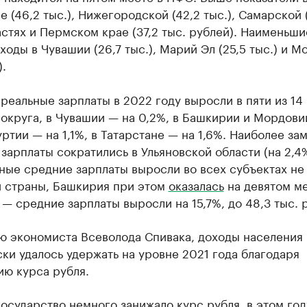
е (46,2 тыс.), Нижегородской (42,2 тыс.), Самарской 
астях и Пермском крае (37,2 тыс. рублей). Наименьши
ходы в Чувашии (26,7 тыс.), Марий Эл (25,5 тыс.) и 
).
реальные зарплаты в 2022 году выросли в пяти из 14
округа, в Чувашии — на 0,2%, в Башкирии и Мордови
уртии — на 1,1%, в Татарстане — на 1,6%. Наиболее за
зарплаты сократились в Ульяновской области (на 2,4%
ые средние зарплаты выросли во всех субъектах не 
и страны, Башкирия при этом
оказалась
на девятом ме
— средние зарплаты выросли на 15,7%, до 48,3 тыс. 
ю экономиста Всеволода Спивака, доходы населения
ки удалось удержать на уровне 2021 года благодаря
ию курса рубля.
осударство немного занижало курс рубля, в этом год