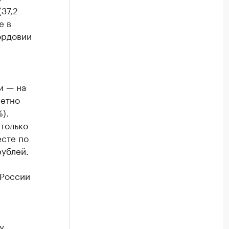
(37,2
е в
Мордовии
и — на
метно
).
только
сте по
рублей.
 России
у