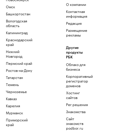
О компании
Омск
Контактная
Башкортостан
информация
Вологодская
Редакция
область
Размещение
Калининград
рекламы
Краснодарский
край
Другие
Нижний
продукты
Новгород
РБК
Пермский край
Облако для
бизнеса
Ростов-на-Дону
Корпоративный
Татарстан
регистратор
Тюмень
доменов
Черноземье
Хостинг
сайтов
Кавказ
Рег.решения
Карелия
Знакомства
Мурманск
Сайт
Приморский
знакомств
край
podbor.ru