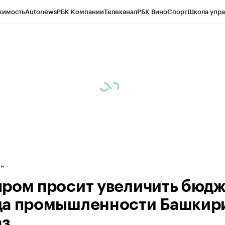
жимость
Autonews
РБК Компании
Телеканал
РБК Вино
Спорт
Школа упра
д
Стиль
Крипто
РБК Бизнес-среда
Дискуссионный клуб
Исследования
К
рагентов
Политика
Экономика
Бизнес
Технологии и медиа
Финансы
Рын
ан
ром просит увеличить бюдж
а промышленности Башкири
аз