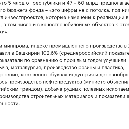
что 5 млрд от республики и 47 – 60 млрд предполага
о бюджета фонда – «это цифры не с потолка, под ни
л инвестпроектов, которые намечены к реализации в
 в том числе и в качестве юбилейных объектов к сто
ки».
м минпрома, индекс промышленного производства в 
авил в Башкирии 102,6% (среднероссийский показате
Показатели по сравнению с прошлым годом улучшили
ча, металлургия, производство резины и пластика,
роение, кожевенно-обувная индустрия и деревообра
ось производство нефтепродуктов (министр объяснил
ийским трендом), добыча рудных полезных ископаем
роизводства строительных материалов и показатели 
нности.