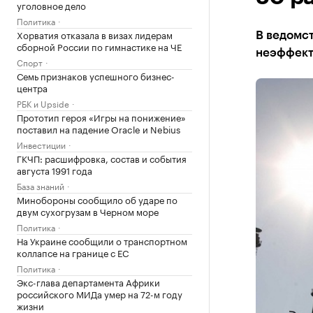
уголовное дело
Политика
Хорватия отказала в визах лидерам
В ведомст
сборной России по гимнастике на ЧЕ
неэффект
Спорт
Семь признаков успешного бизнес-
центра
РБК и Upside
Прототип героя «Игры на понижение»
поставил на падение Oracle и Nebius
Инвестиции
ГКЧП: расшифровка, состав и события
августа 1991 года
База знаний
Минобороны сообщило об ударе по
двум сухогрузам в Черном море
Политика
На Украине сообщили о транспортном
коллапсе на границе с ЕС
Политика
Экс-глава департамента Африки
российского МИДа умер на 72-м году
жизни