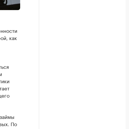
енности
ой, как
ться
м
тики
тает
щего
 займы
вых. По