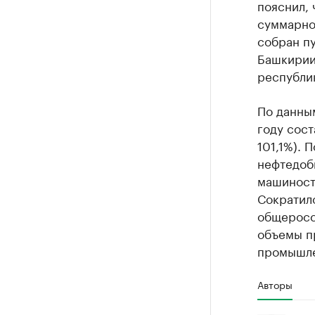
пояснил, 
суммарног
собран пу
Башкирии,
республи
По данны
году сост
101,1%). 
нефтедобы
машиност
Сократил
общеросс
объемы п
промышле
Авторы