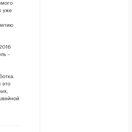
емого
х уже
летию
2016
ль –
ботка.
 это
ых,
швейной