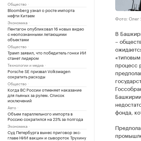
Общество
Bloomberg узнал о росте импорта
нефти Китаем
Фото: Олег
Экономика
Пентагон опубликовал 16 новых видео
В Башкир
с неопознанными летающими
объектами
– обществ
Общество
ожидается
Трамп заявил, что победитель гонки ИИ
«типовым»
станет лидером
процесс 
Технологии и медиа
Porsche SE призвал Volkswagen
предполаг
сократить расходы
государс
Общество
Госсобра
Когда ВС России отменяет наказание
для пьяных за рулем. Список
Башкирии 
исключений
недостат
Авто
фонда, ко
Объем параллельного импорта в
Россию сократился на 23% за полгода
Экономика
Предполаг
Суд Петербурга вынес приговор экс-
промышле
главе НИИ вакцин и сывороток Трухину