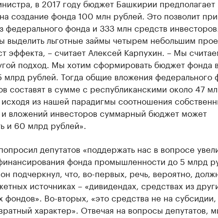
инистра, в 2017 году бюджет Башкирии предполагает
на создание фонда 100 млн рублей. Это позволит при
з федерального фонда и 333 млн средств инвесторов
ы выделить льготные займы четырем небольшим прое
ст эффекта, – считает Алексей Карпухин. – Мы считае
угой подход. Мы хотим сформировать бюджет фонда 
5 млрд рублей. Тогда общие вложения федерального 
в составят в сумме с республиканскими около 47 м
А исходя из нашей парадигмы соотношения собственн
 и вложений инвесторов суммарный бюджет может
ь и 60 млрд рублей».
попросил депутатов «поддержать нас в вопросе увел
финансирования фонда промышленности до 5 млрд ру
он подчеркнул, что, во-первых, речь, вероятно, долж
етных источниках – «дивидендах, средствах из други
 фондов». Во-вторых, «это средства не на субсидии,
вратный характер». Отвечая на вопросы депутатов, 