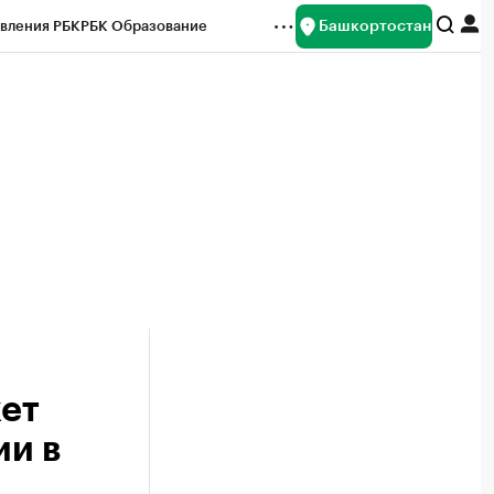
Башкортостан
вления РБК
РБК Образование
редитные рейтинги
Франшизы
Газета
ок наличной валюты
ет
и в