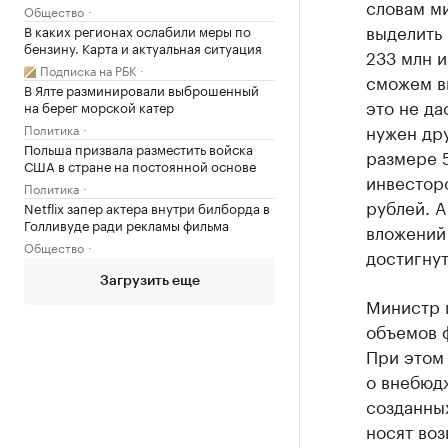
словам м
Общество
выделить 
В каких регионах ослабили меры по
бензину. Карта и актуальная ситуация
233 млн и
Подписка на РБК
сможем в
В Ялте разминировали выброшенный
это не да
на берег морской катер
нужен др
Политика
Польша призвала разместить войска
размере 
США в стране на постоянной основе
инвесторо
Политика
рублей. 
Netflix запер актера внутри билборда в
Голливуде ради рекламы фильма
вложений
Общество
достигнут
Загрузить еще
Министр 
объемов 
При этом 
о внебюдж
созданных
носят воз