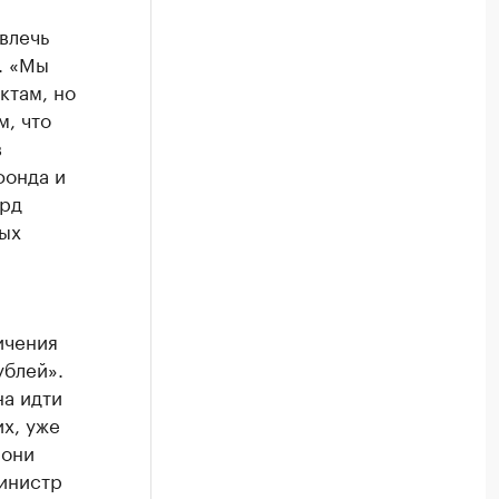
влечь
. «Мы
ктам, но
м, что
в
фонда и
лрд
ых
ичения
блей».
на идти
х, уже
 они
министр