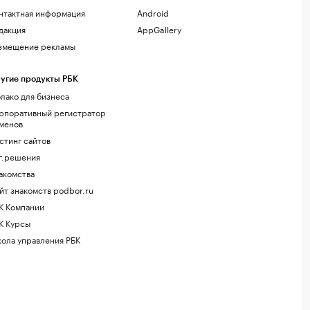
нтактная информация
Android
дакция
AppGallery
змещение рекламы
угие продукты РБК
лако для бизнеса
рпоративный регистратор
менов
стинг сайтов
г.решения
акомства
йт знакомств podbor.ru
К Компании
К Курсы
ола управления РБК