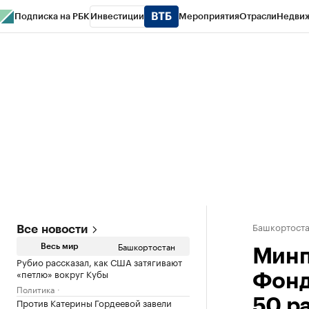
Подписка на РБК
Инвестиции
Мероприятия
Отрасли
Недви
РБК Курсы
РБК Life
Тренды
Визионеры
Национальные проекты
Горо
Спецпроекты СПб
Конференции СПб
Спецпроекты
Проверка конт
Башкортост
Все новости
Башкортостан
Весь мир
Минп
Рубио рассказал, как США затягивают
«петлю» вокруг Кубы
Фонд
Политика
Против Катерины Гордеевой завели
50 р