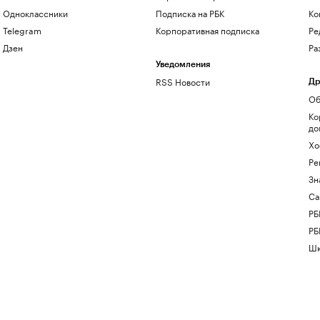
Одноклассники
Подписка на РБК
Ко
Telegram
Корпоративная подписка
Ре
Дзен
Ра
Уведомления
RSS Новости
Др
Об
Ко
до
Хо
Ре
Зн
Са
РБ
РБ
Шк