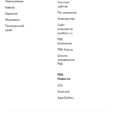
Черноземье
Хостинг
сайтов
Кавказ
Рег.решения
Карелия
Знакомства
Мурманск
Сайт
Приморский
знакомств
край
podbor.ru
РБК
Компании
РБК Курсы
Школа
управления
РБК
РБК
Новости
iOS
Android
AppGallery