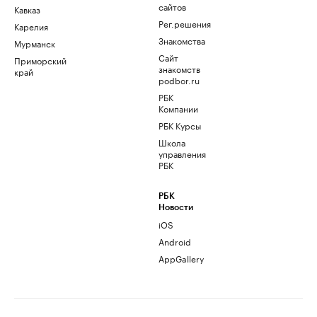
сайтов
Кавказ
Рег.решения
Карелия
Знакомства
Мурманск
Сайт
Приморский
знакомств
край
podbor.ru
РБК
Компании
РБК Курсы
Школа
управления
РБК
РБК
Новости
iOS
Android
AppGallery