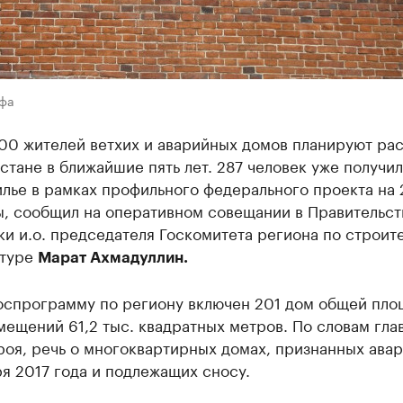
Уфа
00 жителей ветхих и аварийных домов планируют рас
тане в ближайшие пять лет. 287 человек уже получи
лье в рамках профильного федерального проекта на 
ы, сообщил на оперативном совещании в Правительст
и и.о. председателя Госкомитета региона по строит
ктуре
Марат Ахмадуллин.
госпрограмму по региону включен 201 дом общей пл
ещений 61,2 тыс. квадратных метров. По словам гла
роя, речь о многоквартирных домах, признанных ава
ря 2017 года и подлежащих сносу.