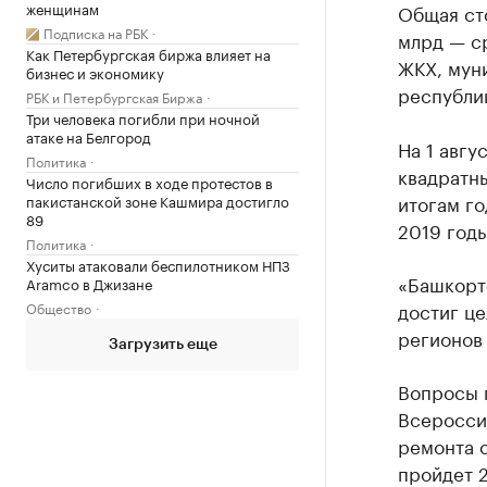
женщинам
Общая сто
Подписка на РБК
млрд — с
Как Петербургская биржа влияет на
ЖКХ, мун
бизнес и экономику
республик
РБК и Петербургская Биржа
Три человека погибли при ночной
атаке на Белгород
На 1 авгу
Политика
квадратны
Число погибших в ходе протестов в
итогам го
пакистанской зоне Кашмира достигло
89
2019 год
Политика
Хуситы атаковали беспилотником НПЗ
«Башкорт
Aramco в Джизане
достиг це
Общество
регионов 
Загрузить еще
Вопросы п
Всеросси
ремонта 
пройдет 2