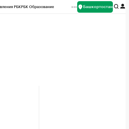
Башкортостан
вления РБК
РБК Образование
редитные рейтинги
Франшизы
Газета
ок наличной валюты