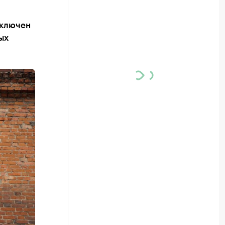
включен
ых