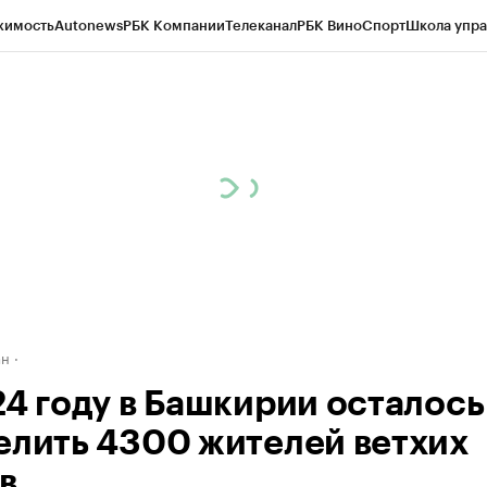
жимость
Autonews
РБК Компании
Телеканал
РБК Вино
Спорт
Школа упра
д
Стиль
Крипто
РБК Бизнес-среда
Дискуссионный клуб
Исследования
К
рагентов
Политика
Экономика
Бизнес
Технологии и медиа
Финансы
Рын
ан
24 году в Башкирии осталось
елить 4300 жителей ветхих
в