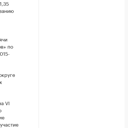
1,35
ванию
ячи
ов» по
015-
округе
х
а VI
о
ие
 участие