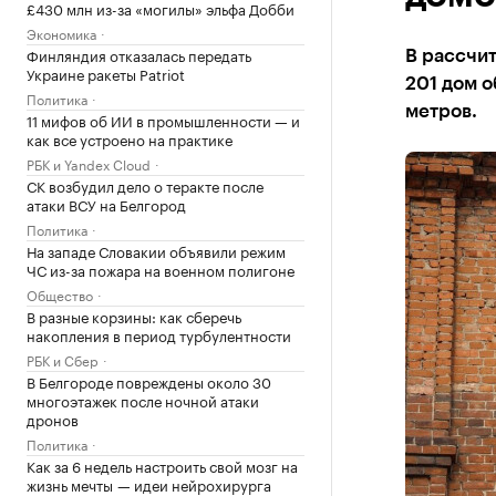
£430 млн из-за «могилы» эльфа Добби
Экономика
Финляндия отказалась передать
В рассчи
Украине ракеты Patriot
201 дом 
Политика
метров.
11 мифов об ИИ в промышленности — и
как все устроено на практике
РБК и Yandex Cloud
СК возбудил дело о теракте после
атаки ВСУ на Белгород
Политика
На западе Словакии объявили режим
ЧС из-за пожара на военном полигоне
Общество
В разные корзины: как сберечь
накопления в период турбулентности
РБК и Сбер
В Белгороде повреждены около 30
многоэтажек после ночной атаки
дронов
Политика
Как за 6 недель настроить свой мозг на
жизнь мечты — идеи нейрохирурга