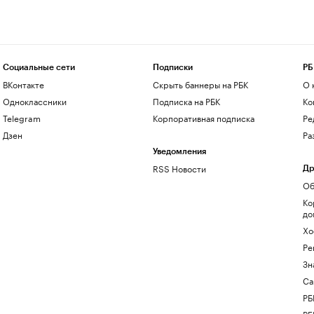
Социальные сети
Подписки
РБ
ВКонтакте
Скрыть баннеры на РБК
О 
Одноклассники
Подписка на РБК
Ко
Telegram
Корпоративная подписка
Ре
Дзен
Ра
Уведомления
RSS Новости
Др
Об
Ко
до
Хо
Ре
Зн
Са
РБ
РБ