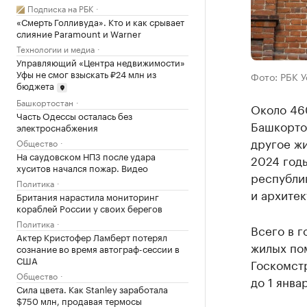
Подписка на РБК
«Смерть Голливуда». Кто и как срывает
слияние Paramount и Warner
Технологии и медиа
Управляющий «Центра недвижимости»
Уфы не смог взыскать ₽24 млн из
Фото: РБК 
бюджета
Башкортостан
Около 46
Часть Одессы осталась без
Башкортос
электроснабжения
другое жи
Общество
На саудовском НПЗ после удара
2024 год
хуситов начался пожар. Видео
республик
Политика
и архите
Британия нарастила мониторинг
кораблей России у своих берегов
Политика
Всего в 
Актер Кристофер Ламберт потерял
жилых пом
сознание во время автограф-сессии в
США
Госкомст
Общество
до 1 янва
Сила цвета. Как Stanley заработала
$750 млн, продавая термосы