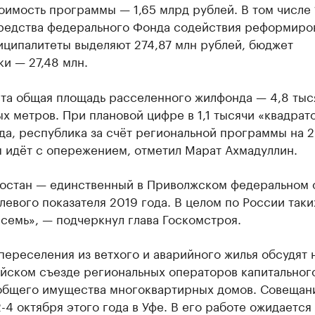
имость программы — 1,65 млрд рублей. В том числе 
редства федерального Фонда содействия реформиро
иципалитеты выделяют 274,87 млн рублей, бюджет
и — 27,48 млн.
ста общая площадь расселенного жилфонда — 4,8 тыс
х метров. При плановой цифре в 1,1 тысячи «квадрат
да, республика за счёт региональной программы на 2
ы идёт с опережением, отметил Марат Ахмадуллин.
остан — единственный в Приволжском федеральном 
левого показателя 2019 года. В целом по России таки
семь», — подчеркнул глава Госкомстроя.
ереселения из ветхого и аварийного жилья обсудят н
йском съезде региональных операторов капитальног
общего имущества многоквартирных домов. Совещан
-4 октября этого года в Уфе. В его работе ожидается