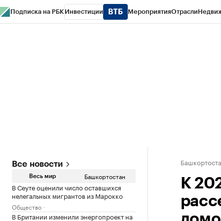
Подписка на РБК
Инвестиции
Мероприятия
Отрасли
Недви
РБК Курсы
РБК Life
Тренды
Визионеры
Национальные проекты
Горо
Спецпроекты СПб
Конференции СПб
Спецпроекты
Проверка конт
Башкортост
Все новости
Башкортостан
Весь мир
К 20
В Сеуте оценили число оставшихся
нелегальных мигрантов из Марокко
расс
Общество
В Британии изменили энергопроект на
домо