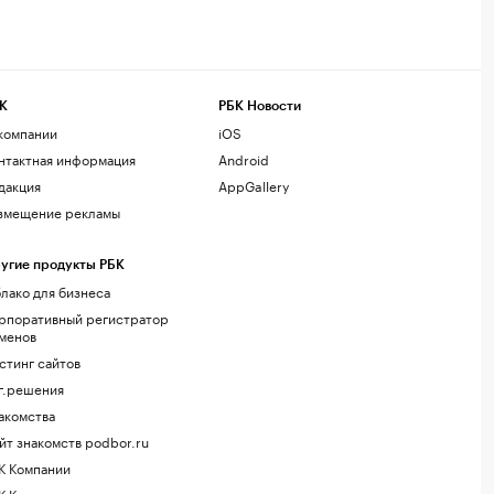
К
РБК Новости
компании
iOS
нтактная информация
Android
дакция
AppGallery
змещение рекламы
угие продукты РБК
лако для бизнеса
рпоративный регистратор
менов
стинг сайтов
г.решения
акомства
йт знакомств podbor.ru
К Компании
К Курсы