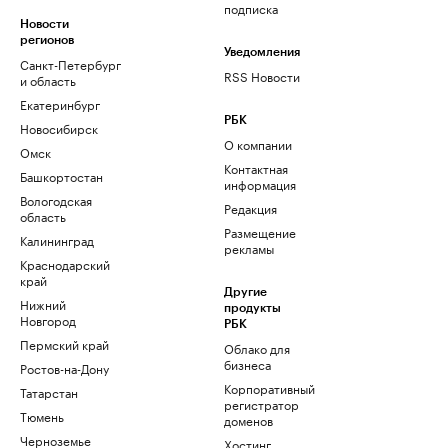
подписка
Новости
регионов
Уведомления
Санкт-Петербург
RSS Новости
и область
Екатеринбург
РБК
Новосибирск
О компании
Омск
Контактная
Башкортостан
информация
Вологодская
Редакция
область
Размещение
Калининград
рекламы
Краснодарский
край
Другие
Нижний
продукты
Новгород
РБК
Пермский край
Облако для
бизнеса
Ростов-на-Дону
Корпоративный
Татарстан
регистратор
Тюмень
доменов
Черноземье
Хостинг