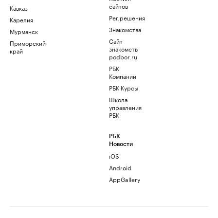
сайтов
Кавказ
Рег.решения
Карелия
Знакомства
Мурманск
Сайт
Приморский
знакомств
край
podbor.ru
РБК
Компании
РБК Курсы
Школа
управления
РБК
РБК
Новости
iOS
Android
AppGallery