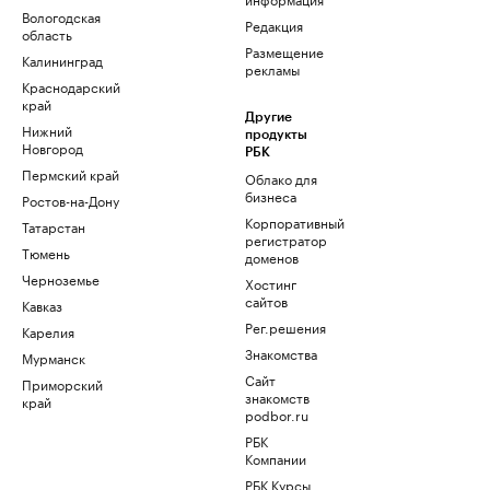
Вологодская
Редакция
область
Размещение
Калининград
рекламы
Краснодарский
край
Другие
Нижний
продукты
Новгород
РБК
Пермский край
Облако для
бизнеса
Ростов-на-Дону
Корпоративный
Татарстан
регистратор
Тюмень
доменов
Черноземье
Хостинг
сайтов
Кавказ
Рег.решения
Карелия
Знакомства
Мурманск
Сайт
Приморский
знакомств
край
podbor.ru
РБК
Компании
РБК Курсы