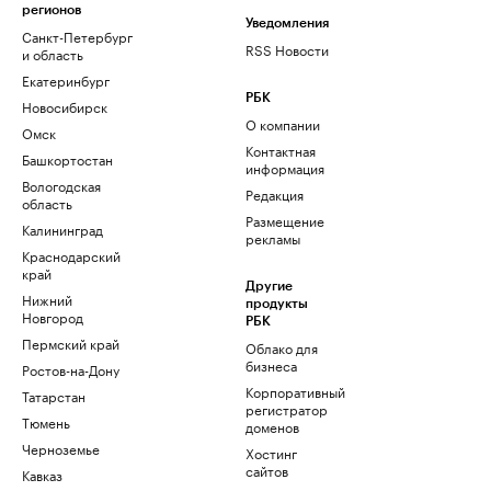
регионов
Уведомления
Санкт-Петербург
RSS Новости
и область
Екатеринбург
РБК
Новосибирск
О компании
Омск
Контактная
Башкортостан
информация
Вологодская
Редакция
область
Размещение
Калининград
рекламы
Краснодарский
край
Другие
Нижний
продукты
Новгород
РБК
Пермский край
Облако для
бизнеса
Ростов-на-Дону
Корпоративный
Татарстан
регистратор
Тюмень
доменов
Черноземье
Хостинг
сайтов
Кавказ