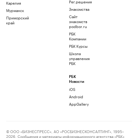
Рег.решения
Карелия
Знакомства
Мурманск
Сайт
Приморский
знакомств
край
podbor.ru
РБК
Компании
РБК Курсы
Школа
управления
РБК
РБК
Новости
iOS
Android
AppGallery
© ООО «БИЗНЕСПРЕСС», АО «РОСБИЗНЕСКОНСАЛТИНГ», 1995–
2026. Сообщения и материалы информационного агентства «РБК»