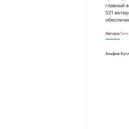
главный в
521 ветер
обеспечен
Авторы
Теги
Альфия Кут