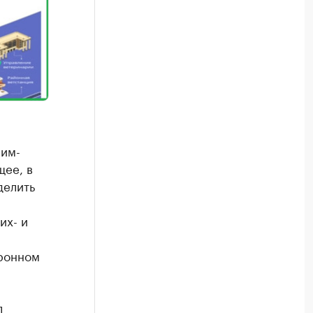
сим-
щее, в
делить
их- и
тронном
л