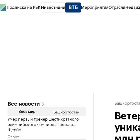
Подписка на РБК
Инвестиции
Мероприятия
Отрасли
Недви
РБК Курсы
РБК Life
Тренды
Визионеры
Национальные проекты
Горо
Спецпроекты СПб
Конференции СПб
Спецпроекты
Проверка конт
Башкортост
Все новости
Башкортостан
Весь мир
Вете
Умер первый тренер шестикратного
олимпийского чемпиона гимнаста
уник
Щербо
Спорт
млн 