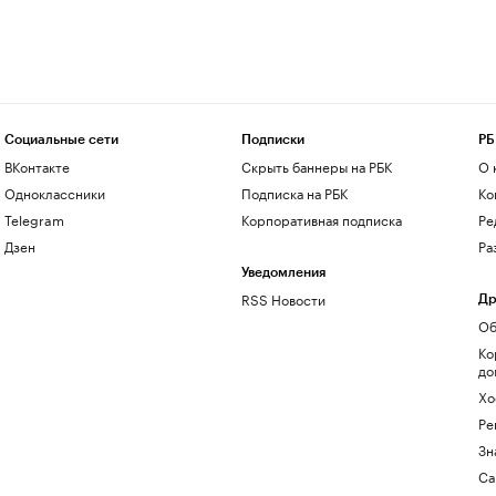
Социальные сети
Подписки
РБ
ВКонтакте
Скрыть баннеры на РБК
О 
Одноклассники
Подписка на РБК
Ко
Telegram
Корпоративная подписка
Ре
Дзен
Ра
Уведомления
RSS Новости
Др
Об
Ко
до
Хо
Ре
Зн
Са