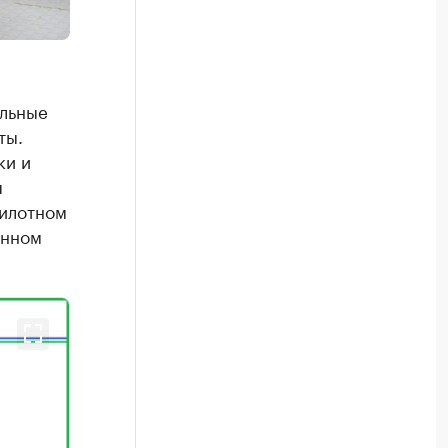
ильные
ты.
ки и
я
пилотном
енном