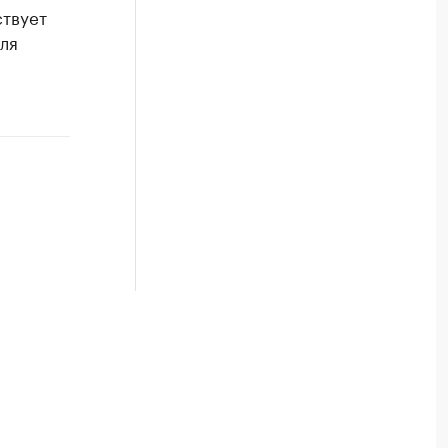
ствует
ля