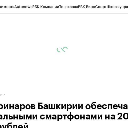
жимость
Autonews
РБК Компании
Телеканал
РБК Вино
Спорт
Школа упра
д
Стиль
Крипто
РБК Бизнес-среда
Дискуссионный клуб
Исследования
К
рагентов
Политика
Экономика
Бизнес
Технологии и медиа
Финансы
Рын
ан
ринаров Башкирии обеспеча
альными смартфонами на 2
рублей