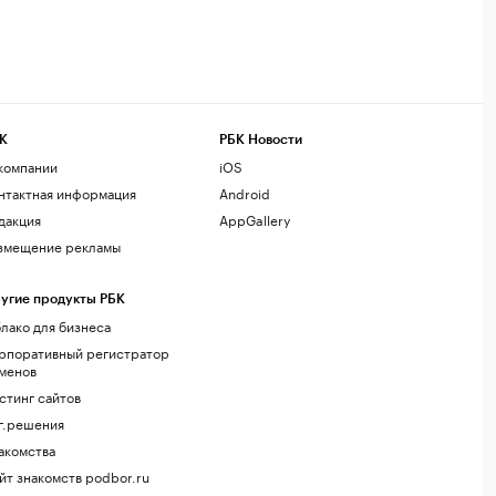
К
РБК Новости
компании
iOS
нтактная информация
Android
дакция
AppGallery
змещение рекламы
угие продукты РБК
лако для бизнеса
рпоративный регистратор
менов
стинг сайтов
г.решения
акомства
йт знакомств podbor.ru