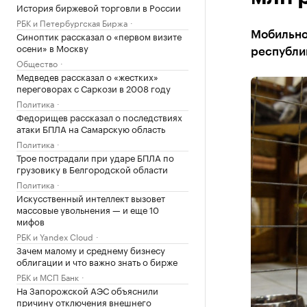
История биржевой торговли в России
РБК и Петербургская Биржа
Синоптик рассказал о «первом визите
Мобильно
осени» в Москву
республи
Общество
Медведев рассказал о «жестких»
переговорах с Саркози в 2008 году
Политика
Федорищев рассказал о последствиях
атаки БПЛА на Самарскую область
Политика
Трое пострадали при ударе БПЛА по
грузовику в Белгородской области
Политика
Искусственный интеллект вызовет
массовые увольнения — и еще 10
мифов
РБК и Yandex Cloud
Зачем малому и среднему бизнесу
облигации и что важно знать о бирже
РБК и МСП Банк
На Запорожской АЭС объяснили
причину отключения внешнего