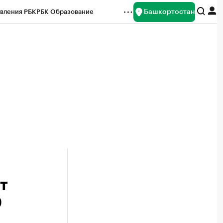
Башкортостан
вления РБК
РБК Образование
редитные рейтинги
Франшизы
Газета
ок наличной валюты
т
0