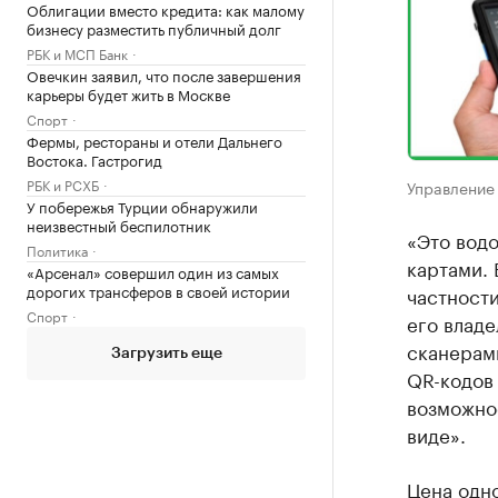
Облигации вместо кредита: как малому
бизнесу разместить публичный долг
РБК и МСП Банк
Овечкин заявил, что после завершения
карьеры будет жить в Москве
Спорт
Фермы, рестораны и отели Дальнего
Востока. Гастрогид
РБК и РСХБ
Управление
У побережья Турции обнаружили
неизвестный беспилотник
«Это вод
Политика
картами. 
«Арсенал» совершил один из самых
дорогих трансферов в своей истории
частности
Спорт
его владе
сканерам
Загрузить еще
QR-кодов 
возможно
виде».
Цена одно