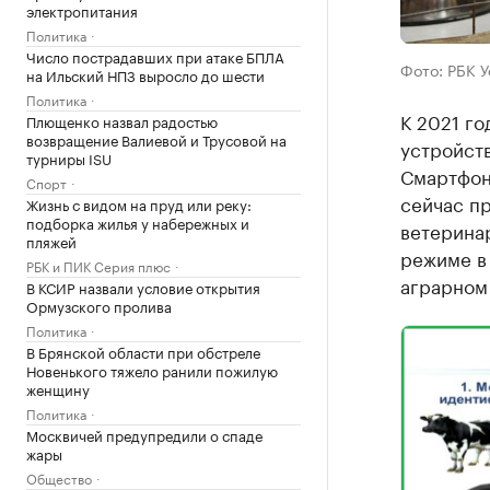
электропитания
Политика
Число пострадавших при атаке БПЛА
Фото: РБК 
на Ильский НПЗ выросло до шести
Политика
К 2021 г
Плющенко назвал радостью
возвращение Валиевой и Трусовой на
устройст
турниры ISU
Смартфон
Спорт
сейчас п
Жизнь с видом на пруд или реку:
подборка жилья у набережных и
ветерина
пляжей
режиме в
РБК и ПИК Серия плюс
аграрном
В КСИР назвали условие открытия
Ормузского пролива
Политика
В Брянской области при обстреле
Новенького тяжело ранили пожилую
женщину
Политика
Москвичей предупредили о спаде
жары
Общество