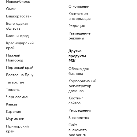
Новосибирск
О компании
Омск
Контактная
Башкортостан
информация
Вологодская
Редакция
область
Размещение
Калининград
рекламы
Краснодарский
край
Другие
Нижний
продукты
Новгород
РБК
Пермский край
Облако для
бизнеса
Ростов-на-Дону
Корпоративный
Татарстан
регистратор
Тюмень
доменов
Черноземье
Хостинг
сайтов
Кавказ
Рег.решения
Карелия
Знакомства
Мурманск
Сайт
Приморский
знакомств
край
podbor.ru