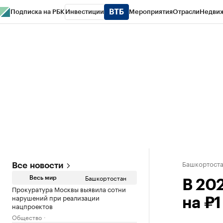
Подписка на РБК
Инвестиции
Мероприятия
Отрасли
Недви
РБК Курсы
РБК Life
Тренды
Визионеры
Национальные проекты
Горо
Спецпроекты СПб
Конференции СПб
Спецпроекты
Проверка конт
Башкортост
Все новости
Башкортостан
Весь мир
В 20
Прокуратура Москвы выявила сотни
нарушений при реализации
на ₽
нацпроектов
Общество