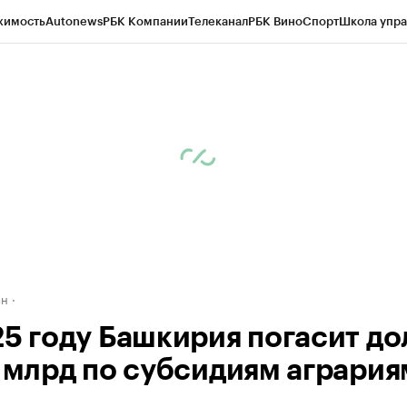
жимость
Autonews
РБК Компании
Телеканал
РБК Вино
Спорт
Школа упра
д
Стиль
Крипто
РБК Бизнес-среда
Дискуссионный клуб
Исследования
К
рагентов
Политика
Экономика
Бизнес
Технологии и медиа
Финансы
Рын
ан
25 году Башкирия погасит до
1 млрд по субсидиям агрария