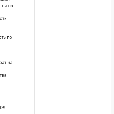
тся на
сть
ть по
рат на
тва.
т
лрд