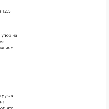
 12,3
 упор на
ие
лением
грузка
 на
ют, что