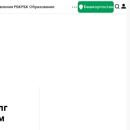
Башкортостан
вления РБК
РБК Образование
редитные рейтинги
Франшизы
Газета
ок наличной валюты
лг
м