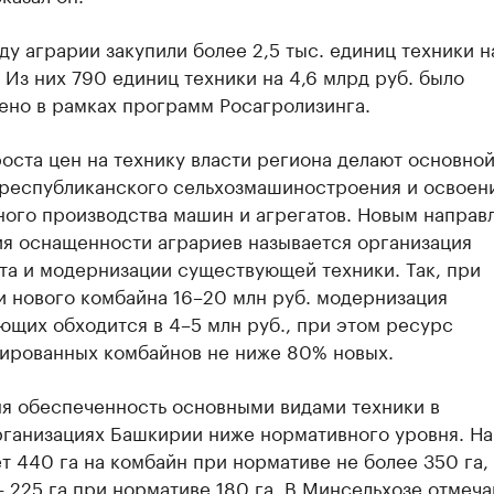
ду аграрии закупили более 2,5 тыс. единиц техники на
 Из них 790 единиц техники на 4,6 млрд руб. было
ено в рамках программ Росагролизинга.
оста цен на технику власти региона делают основной
 республиканского сельхозмашиностроения и освоен
ного производства машин и агрегатов. Новым направ
я оснащенности аграриев называется организация
та и модернизации существующей техники. Так, при
и нового комбайна 16–20 млн руб. модернизация
щих обходится в 4–5 млн руб., при этом ресурс
ированных комбайнов не ниже 80% новых.
ня обеспеченность основными видами техники в
рганизациях Башкирии ниже нормативного уровня. На
т 440 га на комбайн при нормативе не более 350 га,
 225 га при нормативе 180 га. В Минсельхозе отмеча