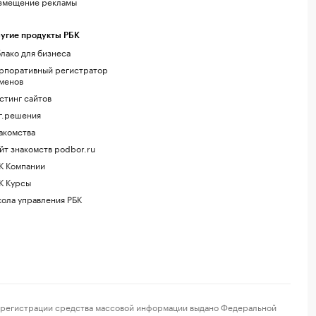
змещение рекламы
угие продукты РБК
лако для бизнеса
рпоративный регистратор
менов
стинг сайтов
г.решения
акомства
йт знакомств podbor.ru
К Компании
К Курсы
ола управления РБК
регистрации средства массовой информации выдано Федеральной