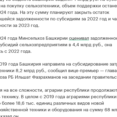
на покупку сельхозтехники, объем поддержки остане
24 года. На эту сумму планируют закрыть остаток
шейся задолженности по субсидиям за 2022 год и ча
ости за 2023 год.
024 года Минсельхоз Башкирии
оценивал
задолженнос
убсидий сельхозпредприятиям в 4,4 млрд руб., она
ь с 2022 года.
019 года Башкирия направила на субсидирование зат
ехники 8,2 млрд руб., сообщил вице-премьер — глава
оза РБ Ильшат Фазрахманов на заседании правительс
я на все сложности, аграрии республики продолжаю
 технику. В целом с 2019 года аграриями республики
 более 18,6 тыс. единиц различных видов новой
озяйственной техники и оборудования на сумму 68 м
сказал он.