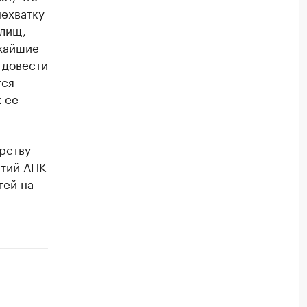
нехватку
лищ,
ижайшие
 довести
тся
 ее
рству
тий АПК
тей на