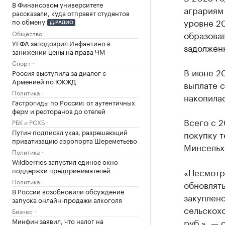
В Финансовом университете
аграриям 
рассказали, куда отправят студентов
уровне 20
по обмену
РАДИО
образовав
Общество
УЕФА заподозрил Инфантино в
задолженн
занижении цены на права ЧМ
Спорт
В июне 2
Россия выступила за диалог с
Арменией по ЮКЖД
выплате с
Политика
накопилас
Гастрогиды по России: от аутентичных
ферм и ресторанов до отелей
Всего с 2
РБК и РСХБ
Путин подписал указ, разрешающий
покупку т
приватизацию аэропорта Шереметьево
Минсельх
Политика
Wildberries запустил единое окно
поддержки предпринимателей
«Несмотр
Политика
обновлять
В России возобновили обсуждение
закуплено
запуска онлайн-продажи алкоголя
сельскох
Бизнес
руб.», — 
Минфин заявил, что налог на