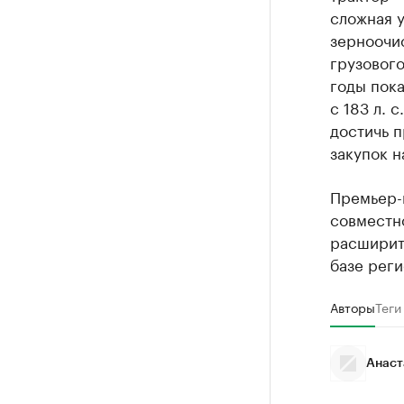
сложная у
зерноочи
грузовог
годы пок
с 183 л. 
достичь п
закупок н
Премьер-
совместн
расширит
базе рег
Авторы
Теги
Анаст