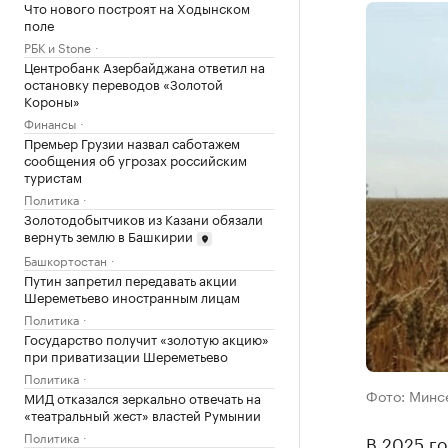
Что нового построят на Ходынском
поле
РБК и Stone
Центробанк Азербайджана ответил на
остановку переводов «Золотой
Короны»
Финансы
Премьер Грузии назвал саботажем
сообщения об угрозах российским
туристам
Политика
Золотодобытчиков из Казани обязали
вернуть землю в Башкирии
Башкортостан
Путин запретил передавать акции
Шереметьево иностранным лицам
Политика
Государство получит «золотую акцию»
при приватизации Шереметьево
Политика
Фото: Минс
МИД отказался зеркально отвечать на
«театральный жест» властей Румынии
Политика
В 2025 го