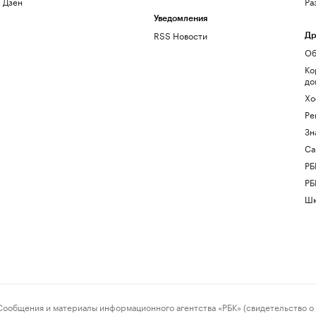
Дзен
Ра
Уведомления
RSS Новости
Др
Об
Ко
до
Хо
Ре
Зн
Са
РБ
РБ
Шк
ения и материалы информационного агентства «РБК» (свидетельство о 