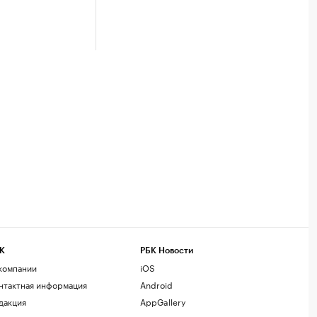
К
РБК Новости
компании
iOS
нтактная информация
Android
дакция
AppGallery