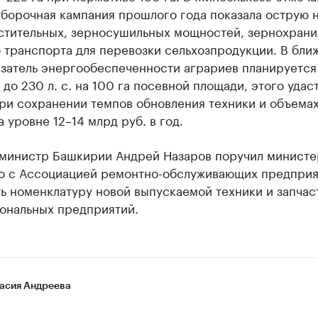
борочная кампания прошлого года показала острую 
стительных, зерносушильных мощностей, зернохрани
о транспорта для перевозки сельхозпродукции. В бл
азатель энергообеспеченности аграриев планируется
с. до 230 л. с. на 100 га посевной площади, этого удас
ри сохранении темпов обновления техники и объемах
а уровне 12–14 млрд руб. в год.
министр Башкирии Андрей Назаров поручил министе
о с Ассоциацией ремонтно-обслуживающих предприя
ь номенклатуру новой выпускаемой техники и запчас
иональных предприятий.
асия Андреева