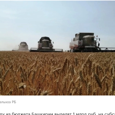
ельхоз РБ
ду из бюджета Башкирии выделят 1 млрд руб. на суб