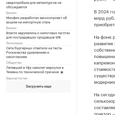
сверхприбыль для металлургов не
обсуждается
В 2024 го
Бизнес
млрд руб.
Минфин разработал законопроект об
акцизе на импортную сталь
приобрет
Бизнес
Власти задумались о налоговых льготах
На фоне р
для пострадавших продавцов WB
развитие
Экономика
Сети бургерных ответили на тесты
собствен
Роскачества удивлением и
повышени
несогласием
капремон
Общество
Летевший в Уфу самолет вернулся в
стоимост
Тюмень по технической причине
существую
Башкортостан
модерниз
Загрузить еще
На сегод
сельхозо
составляе
трактор —