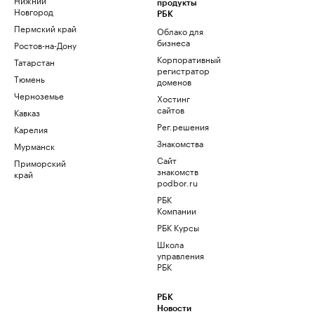
продукты
Новгород
РБК
Пермский край
Облако для
бизнеса
Ростов-на-Дону
Корпоративный
Татарстан
регистратор
Тюмень
доменов
Черноземье
Хостинг
сайтов
Кавказ
Рег.решения
Карелия
Знакомства
Мурманск
Сайт
Приморский
знакомств
край
podbor.ru
РБК
Компании
РБК Курсы
Школа
управления
РБК
РБК
Новости