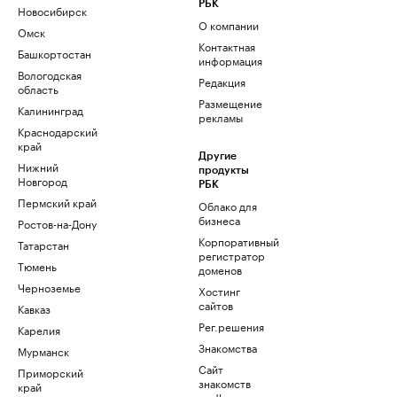
РБК
Новосибирск
О компании
Омск
Контактная
Башкортостан
информация
Вологодская
Редакция
область
Размещение
Калининград
рекламы
Краснодарский
край
Другие
Нижний
продукты
Новгород
РБК
Пермский край
Облако для
бизнеса
Ростов-на-Дону
Корпоративный
Татарстан
регистратор
Тюмень
доменов
Черноземье
Хостинг
сайтов
Кавказ
Рег.решения
Карелия
Знакомства
Мурманск
Сайт
Приморский
знакомств
край
podbor.ru