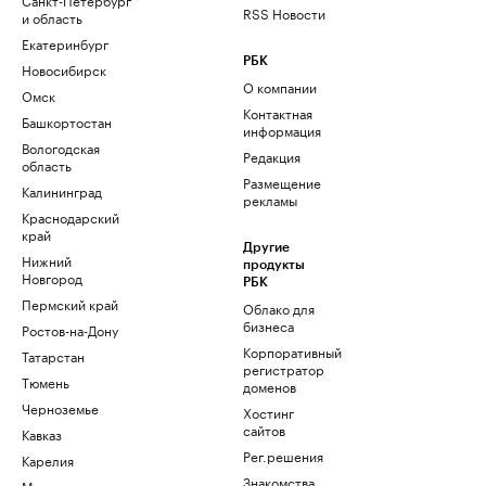
RSS Новости
и область
Екатеринбург
РБК
Новосибирск
О компании
Омск
Контактная
Башкортостан
информация
Вологодская
Редакция
область
Размещение
Калининград
рекламы
Краснодарский
край
Другие
Нижний
продукты
Новгород
РБК
Пермский край
Облако для
бизнеса
Ростов-на-Дону
Корпоративный
Татарстан
регистратор
Тюмень
доменов
Черноземье
Хостинг
сайтов
Кавказ
Рег.решения
Карелия
Знакомства
Мурманск