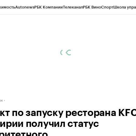
жимость
Autonews
РБК Компании
Телеканал
РБК Вино
Спорт
Школа упра
д
Стиль
Крипто
РБК Бизнес-среда
Дискуссионный клуб
Исследования
К
рагентов
Политика
Экономика
Бизнес
Технологии и медиа
Финансы
Рын
ан
кт по запуску ресторана KFC
ирии получил статус
ритетного