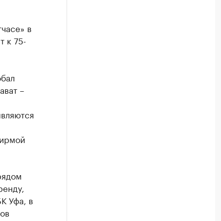
часе» в
т к 75-
обал
ават –
являются
фирмой
рядом
ренду,
К Уфа, в
ов