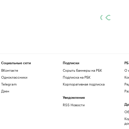
Социальные сети
Подписки
РБ
ВКонтакте
Скрыть баннеры на РБК
О 
Одноклассники
Подписка на РБК
Ко
Telegram
Корпоративная подписка
Ре
Дзен
Ра
Уведомления
RSS Новости
Др
Об
Ко
до