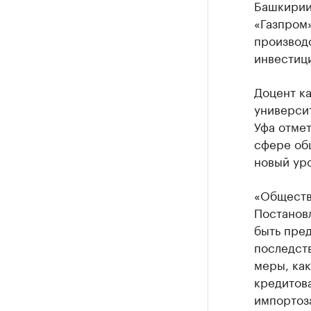
Башкирии
«Газпром»
производс
инвестици
Доцент к
университ
Уфа отмет
сфере общ
новый уро
«Обществ
Постановл
быть пред
последств
меры, как
кредитов
импортоз