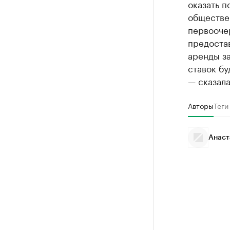
оказать п
обществе
первооче
предостав
аренды з
ставок бу
— сказал
Авторы
Теги
Анаст