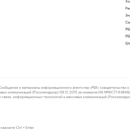
Хо
Ре
Зн
Са
РБ
РБ
Шк
ения и материалы информационного агентства «РБК» (свидетельство о 
овых коммуникаций (Роскомнадзор) 09.12.2015 за номером ИА №ФС77-63848) 
 связи, информационных технологий и массовых коммуникаций (Роскомнадз
нажмите Ctrl + Enter