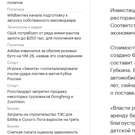
полетов
Инвестици
Политика
Wildberries начала подготовку к
ресторана
запуску собственного мессенджера
Соответс
Технологии и медиа
экономич
США потребуют от ряда иммигрантов
залоги до $250 тыс. для получения виз
Политика
Стоимость
Adidas извинился за обилие розовых
создано 
бутс на ЧМ-26, назвав это совпадением
составит 
Спорт
Игрока «Зенита» госпитализировали
Губкина. 
после удара локтем в матче Кубка
автомобил
России
лет, сей
Спорт
Росстандарт запретил продажу
о поставк
некоторых грузовиков Dongfeng и
Zoomlion
«Власти р
Бизнес
Затраты на строительство ТЭС для
аренду бе
БАМа и Сухого Лога выросли на треть
благоуст
Бизнес
детской 
Счетная палата оценила зависимость