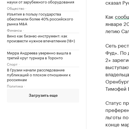
сказал Ру
науки от зарубежного оборудования
Общество
Изъятия в пользу государства
Как
сооб
обеспечили более 40% российского
январе 20
рынка M&A
летию Сал
Финансы
Вино как бизнес-инструмент: как
произвести нужное впечатление (18+)
Сеть рест
Фуд». По
Мирра Андреева уверенно вышла в
третий круг турнира в Торонто
2» зареги
Спорт
выступаю
В Грузии начали расследование
владельц
публикаций о плохом отношении к
россиянам
Оренбург
Политика
Тимофей 
Загрузить еще
Статус пр
преференц
льготы по
конце ма