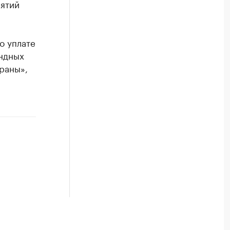
иятий
о уплате
ндных
раны»,