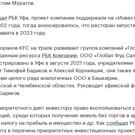
стам Муратов.
щал
РБК Уфа, проект компании поддержали на «Инвест
22 года, тогда анонсировалось, что ресторан запустя
авата в 2023 году.
оранов KFC на Урале развивает группа компаний «Гл
 данным ресурса
РБК Компании
, ООО «Глобал Фуд Сал
стрировано в Уфе в августе 2021 года, учредителями
т Тимофей Бадиков и Алексей Корнияшик, они также 
ами целого ряда аналогичных ООО в Башкирии,
ской и Челябинской областях. Руководит уфимской 
Бадиков.
иоритетного дает инвестору право воспользоваться 
ий, среди которых получение земель без торгов в а
 налогу на прибыль и имущество и др. Как
сообщал
РБ
рта в перечень приоритетных инвестиционных проект