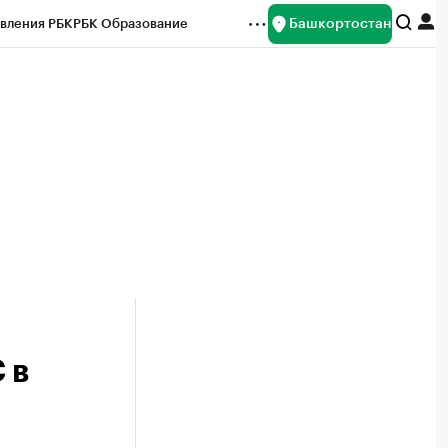
Башкортостан
вления РБК
РБК Образование
редитные рейтинги
Франшизы
Газета
ок наличной валюты
 в