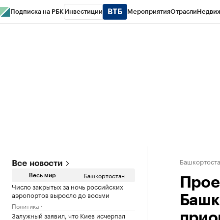
Подписка на РБК
Инвестиции
Мероприятия
Отрасли
Недви
РБК Курсы
РБК Life
Тренды
Визионеры
Национальные проекты
Горо
Спецпроекты СПб
Конференции СПб
Спецпроекты
Проверка конт
Башкортост
Все новости
Башкортостан
Весь мир
Прое
Число закрытых за ночь российских
аэропортов выросло до восьми
Башк
Политика
Залужный заявил, что Киев исчерпал
прио