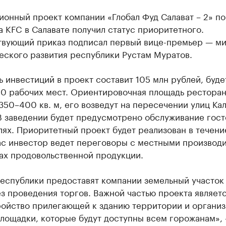
онный проект компании «Глобал Фуд Салават – 2» по
 KFC в Салавате получил статус приоритетного.
твующий приказ подписал первый вице-премьер — м
еского развития республики Рустам Муратов.
 инвестиций в проект составит 105 млн рублей, буде
60 рабочих мест. Ориентировочная площадь рестора
350–400 кв. м, его возведут на пересечении улиц Ка
В заведении будет предусмотрено обслуживание гост
ях. Приоритетный проект будет реализован в течени
час инвестор ведет переговоры с местными производ
ах продовольственной продукции.
еспублики предоставят компании земельный участок
з проведения торгов. Важной частью проекта являет
ройство прилегающей к зданию территории и организ
площадки, которые будут доступны всем горожанам»,