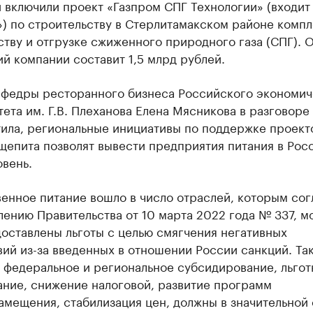
 включили проект «Газпром СПГ Технологии» (входит
) по строительству в Стерлитамакском районе компл
тву и отгрузке сжиженного природного газа (СПГ). 
й компании составит 1,5 млрд рублей.
афедры ресторанного бизнеса Российского экономич
ета им. Г.В. Плеханова Елена Мясникова в разговоре
ила, региональные инициативы по поддержке проект
епита позволят вывести предприятия питания в Рос
вень.
енное питание вошло в число отраслей, которым сог
ению Правительства от 10 марта 2022 года № 337, м
оставлены льготы с целью смягчения негативных
ий из-за введенных в отношении России санкций. Та
 федеральное и региональное субсидирование, льгот
ание, снижение налоговой, развитие программ
амещения, стабилизация цен, должны в значительной