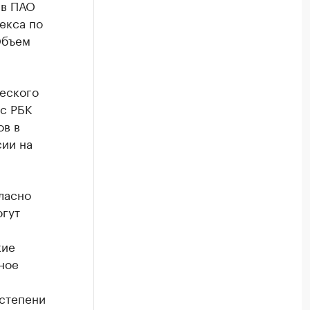
 в ПАО
екса по
Объем
еского
 с РБК
ов в
сии на
ласно
огут
кие
ное
 степени