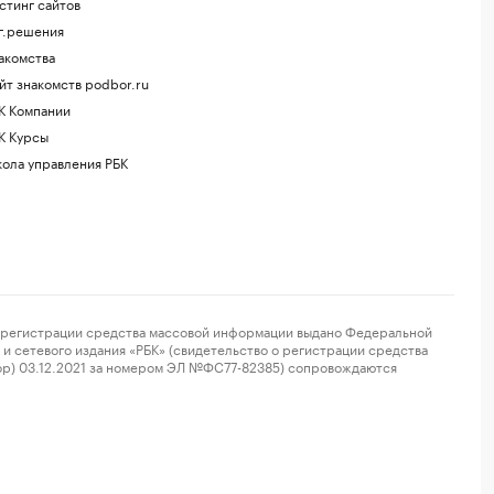
стинг сайтов
г.решения
акомства
йт знакомств podbor.ru
К Компании
К Курсы
ола управления РБК
регистрации средства массовой информации выдано Федеральной
и сетевого издания «РБК» (свидетельство о регистрации средства
ор) 03.12.2021 за номером ЭЛ №ФС77-82385) сопровождаются