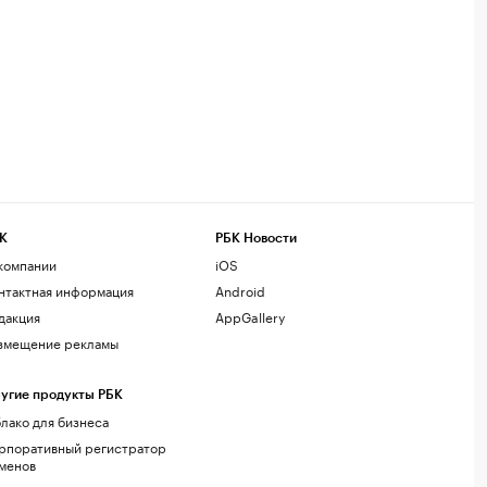
К
РБК Новости
компании
iOS
нтактная информация
Android
дакция
AppGallery
змещение рекламы
угие продукты РБК
лако для бизнеса
рпоративный регистратор
менов