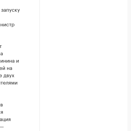
 запуску
инистр
т
на
линина и
ей на
е двух
ителями
 в
ся
ация
 —