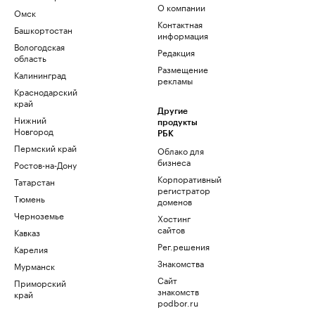
О компании
Омск
Контактная
Башкортостан
информация
Вологодская
Редакция
область
Размещение
Калининград
рекламы
Краснодарский
край
Другие
Нижний
продукты
Новгород
РБК
Пермский край
Облако для
бизнеса
Ростов-на-Дону
Корпоративный
Татарстан
регистратор
Тюмень
доменов
Черноземье
Хостинг
сайтов
Кавказ
Рег.решения
Карелия
Знакомства
Мурманск
Сайт
Приморский
знакомств
край
podbor.ru