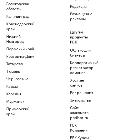
Вологодская
Редакция
область
Размещение
Калининград
рекламы
Краснодарский
край
Другие
Нижний
продукты
Новгород
РБК
Пермский край
Облако для
бизнеса
Ростов-на-Дону
Корпоративный
Татарстан
регистратор
Тюмень
доменов
Черноземье
Хостинг
сайтов
Кавказ
Рег.решения
Карелия
Знакомства
Мурманск
Сайт
Приморский
знакомств
край
podbor.ru
РБК
Компании
РБК Курсы