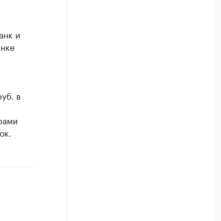
анк и
енке
уб. в
рами
ок.