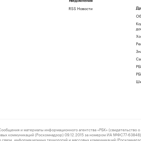
Уведомления
RSS Новости
Др
Об
Ко
до
Хо
Ре
Зн
Са
РБ
РБ
Шк
ения и материалы информационного агентства «РБК» (свидетельство о 
овых коммуникаций (Роскомнадзор) 09.12.2015 за номером ИА №ФС77-63848) 
 связи, информационных технологий и массовых коммуникаций (Роскомнадз