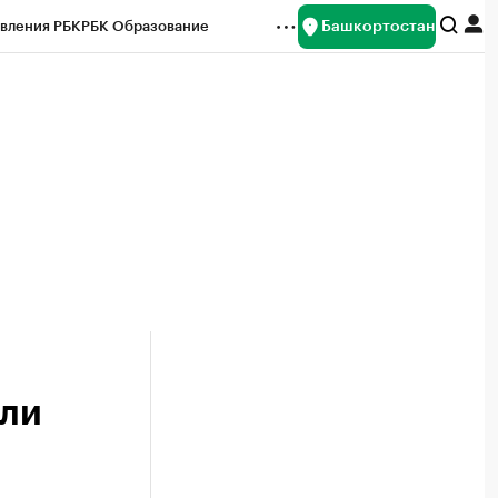
Башкортостан
вления РБК
РБК Образование
редитные рейтинги
Франшизы
Газета
ок наличной валюты
или