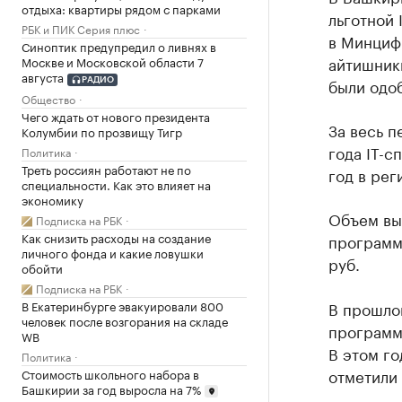
отдыха: квартиры рядом с парками
льготной 
РБК и ПИК Серия плюс
в Минциф
Синоптик предупредил о ливнях в
айтишники
Москве и Московской области 7
августа
были одо
РАДИО
Общество
Чего ждать от нового президента
За весь п
Колумбии по прозвищу Тигр
года IT-с
Политика
Треть россиян работают не по
год в рег
специальности. Как это влияет на
экономику
Объем выд
Подписка на РБК
Как снизить расходы на создание
программы
личного фонда и какие ловушки
руб.
обойти
Подписка на РБК
В Екатеринбурге эвакуировали 800
В прошло
человек после возгорания на складе
программа
WB
В этом го
Политика
отметили 
Стоимость школьного набора в
Башкирии за год выросла на 7%