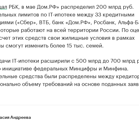
щал
РБК, в мае Дом.РФ» распределил 200 млрд руб.
ельных лимитов по IT-ипотеке между 33 кредитными
иями («Сбер», ВТБ, банк «Дом.РФ», Росбанк, Альфа-Б
которые работают на всей территории России. По оц
 счет этих средств свои жилищные условия в рамках
 смогут изменить более 15 тыс. семей.
ачи IT-ипотеки расширили с 500 млрд до 700 млрд р
о инициативе федеральных Минцифры и Минфина.
ельные средства были распределены между кредито
онально объему требований на основе поданных заяв
асия Андреева