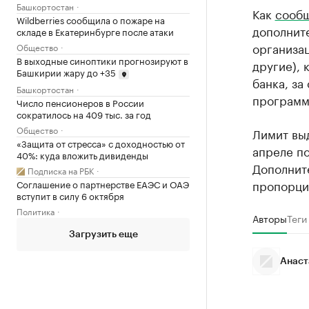
Башкортостан
Как
сооб
Wildberries сообщила о пожаре на
дополнит
складе в Екатеринбурге после атаки
организац
Общество
В выходные синоптики прогнозируют в
другие), 
Башкирии жару до +35
банка, за
Башкортостан
программы
Число пенсионеров в России
сократилось на 409 тыс. за год
Общество
Лимит выд
«Защита от стресса» с доходностью от
апреле п
40%: куда вложить дивиденды
Дополнит
Подписка на РБК
пропорци
Соглашение о партнерстве ЕАЭС и ОАЭ
вступит в силу 6 октября
Политика
Авторы
Теги
Загрузить еще
Анаст