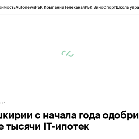
жимость
Autonews
РБК Компании
Телеканал
РБК Вино
Спорт
Школа упра
д
Стиль
Крипто
РБК Бизнес-среда
Дискуссионный клуб
Исследования
К
рагентов
Политика
Экономика
Бизнес
Технологии и медиа
Финансы
Рын
ан
шкирии с начала года одобр
е тысячи IT-ипотек