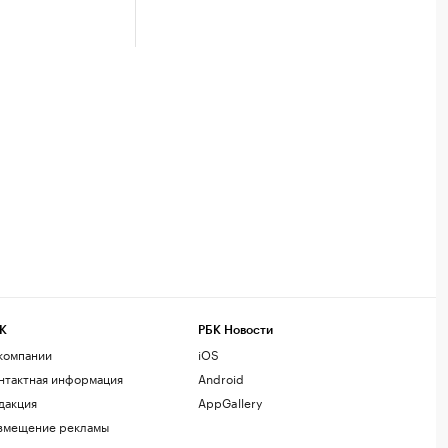
К
РБК Новости
компании
iOS
нтактная информация
Android
дакция
AppGallery
змещение рекламы