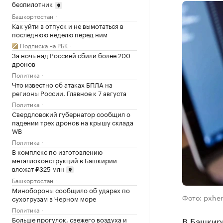
беспилотник
Башкортостан
Как уйти в отпуск и не вымотаться в
последнюю неделю перед ним
Подписка на РБК
За ночь над Россией сбили более 200
дронов
Политика
Что известно об атаках БПЛА на
регионы России. Главное к 7 августа
Политика
Свердловский губернатор сообщил о
падении трех дронов на крышу склада
WB
Политика
В комплекс по изготовлению
металлоконструкций в Башкирии
вложат ₽325 млн
Башкортостан
Минобороны сообщило об ударах по
Фото: pxhe
сухогрузам в Черном море
Политика
В Башкири
Больше прогулок, свежего воздуха и