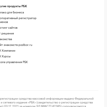
угие продукты РБК
лако для бизнеса
рпоративный регистратор
менов
стинг сайтов
г.решения
акомства
йт знакомств podbor.ru
К Компании
К Курсы
ола управления РБК
регистрации средства массовой информации выдано Федеральной
и сетевого издания «РБК» (свидетельство о регистрации средства
ор) 03.12.2021 за номером ЭЛ №ФС77-82385) сопровождаются