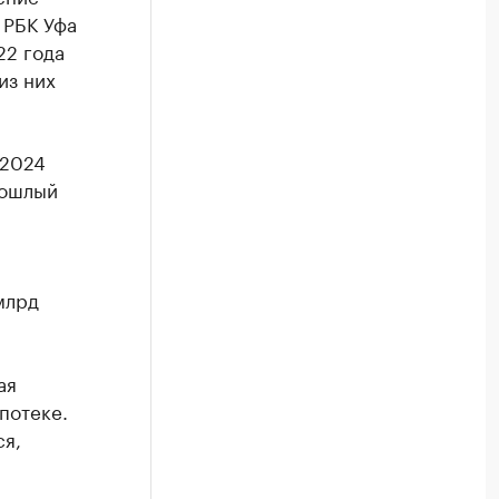
 РБК Уфа
22 года
из них
 2024
рошлый
млрд
ая
потеке.
ся,