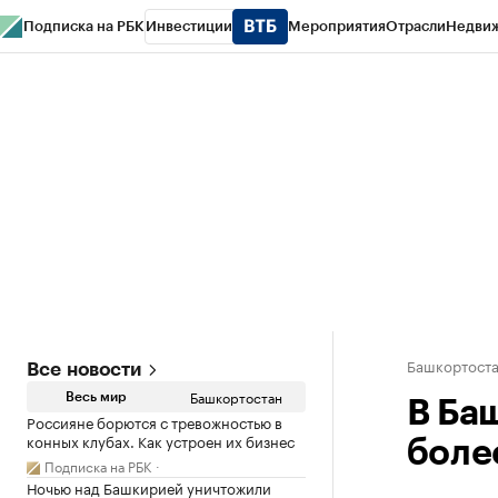
Подписка на РБК
Инвестиции
Мероприятия
Отрасли
Недви
РБК Курсы
РБК Life
Тренды
Визионеры
Национальные проекты
Горо
Спецпроекты СПб
Конференции СПб
Спецпроекты
Проверка конт
Башкортост
Все новости
Башкортостан
Весь мир
В Ба
Россияне борются с тревожностью в
конных клубах. Как устроен их бизнес
боле
Подписка на РБК
Ночью над Башкирией уничтожили