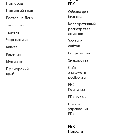
Новгород
РБК
Пермский край
Облако для
бизнеса
Ростов-на-Дону
Корпоративный
Татарстан
регистратор
Тюмень
доменов
Черноземье
Хостинг
сайтов
Кавказ
Рег.решения
Карелия
Знакомства
Мурманск
Сайт
Приморский
знакомств
край
podbor.ru
РБК
Компании
РБК Курсы
Школа
управления
РБК
РБК
Новости