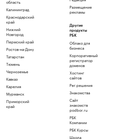
область
Размещение
Калининград
рекламы
Краснодарский
край
Другие
Нижний
продукты
Новгород
РБК
Пермский край
Облако для
бизнеса
Ростов-на-Дону
Корпоративный
Татарстан
регистратор
Тюмень
доменов
Черноземье
Хостинг
сайтов
Кавказ
Рег.решения
Карелия
Знакомства
Мурманск
Сайт
Приморский
знакомств
край
podbor.ru
РБК
Компании
РБК Курсы
Школа