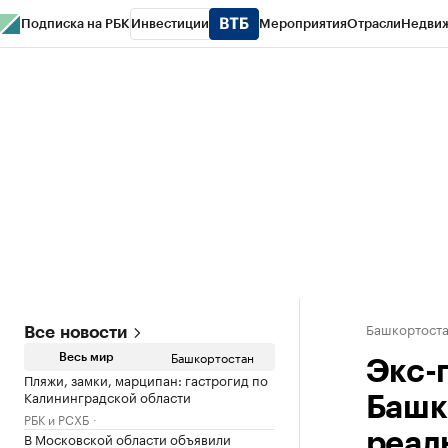
Подписка на РБК
Инвестиции
Мероприятия
Отрасли
Недви
РБК Курсы
РБК Life
Тренды
Визионеры
Национальные проекты
Горо
Спецпроекты СПб
Конференции СПб
Спецпроекты
Проверка конт
Башкортост
Все новости
Башкортостан
Весь мир
Экс-
Пляжи, замки, марципан: гастрогид по
Калининградской области
Башк
РБК и РСХБ
В Московской области объявили
реал