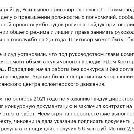
й райсуд Уфы вынес приговор экс-главе Госкоммоло
о делу о превышении должностных полномочий, сообщ
ной пресс-службе судов региона. Гайдук приговорил
онии общего режима и лишили права занимать руково
 на госслужбе на 2,5 года. Приговор может быть обж
 и суд установили, что под руководством главы коми
я ремонт объекта культурного наследия «Дом Косте
». Подрядчик начал работы без конкурса и без согл
ьтнаследием. Здание было в оперативном управлении
канского центра волонтерского движения.
я по октябрь 2021 года по указанию Гайдук директор
ил конкурсную документацию и заключил контракт на
 старта работ. Несмотря на несоответствие выполне
екту, чиновница дала указание подписать документы 
 результате подрядчик получил 5,6 млн руб. Из них 2,