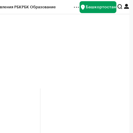
Башкортостан
вления РБК
РБК Образование
редитные рейтинги
Франшизы
Газета
ок наличной валюты