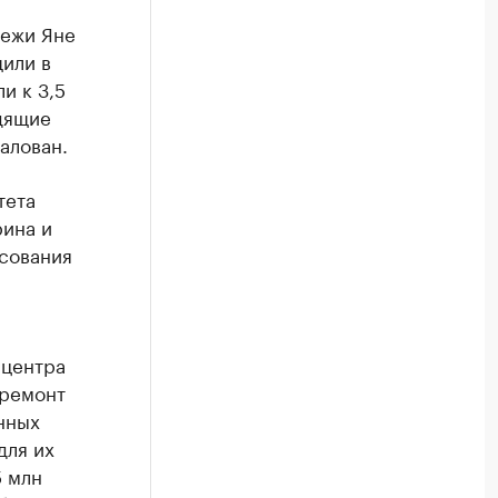
дежи Яне
или в
и к 3,5
дящие
алован.
тета
рина и
асования
 центра
 ремонт
нных
для их
5 млн