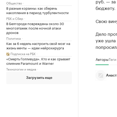
руб. — за
Общество
бюджету.
В разные корзины: как сберечь
накопления в период турбулентности
РБК и Сбер
Свою вину
В Белгороде повреждены около 30
многоэтажек после ночной атаки
дронов
Дело про
Политика
уже ушла 
Как за 6 недель настроить свой мозг на
попросила
жизнь мечты — идеи нейрохирурга
Подписка на РБК
«Смерть Голливуда». Кто и как срывает
Авторы
Теги
слияние Paramount и Warner
Технологии и медиа
Анаст
Загрузить еще