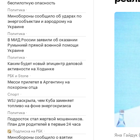
беспилотную опасность
Политика
Минобороны сообщило об ударах по
энергообъектам и аэродрому на
Украине
Политика
В МИД России заявили об оказании
Румынией прямой военной помощи
Украине
Политика
Каким будет новый эпицентр деловой
активности на Ходынке
РБК и Stone
Месси прилетел в Аргентину на
похороны отца
Спорт
WSJ раскрыла, чем Куба заменяет
топливо на фоне энергокризиса
Политика
Подросток стал жертвой мошенников.
План для родителей в первые 24 часа
Подписка на РБК
Яна Гайдук 
Минобороны сообщило о взятии