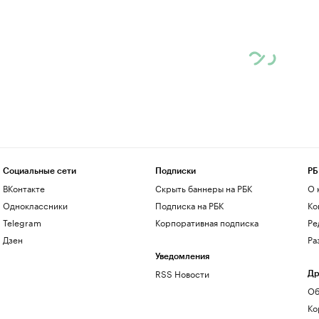
Социальные сети
Подписки
РБ
ВКонтакте
Скрыть баннеры на РБК
О 
Одноклассники
Подписка на РБК
Ко
Telegram
Корпоративная подписка
Ре
Дзен
Ра
Уведомления
RSS Новости
Др
Об
Ко
до