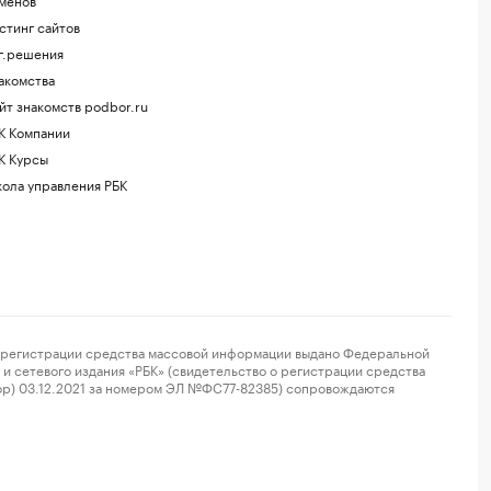
стинг сайтов
г.решения
акомства
йт знакомств podbor.ru
К Компании
К Курсы
ола управления РБК
регистрации средства массовой информации выдано Федеральной
и сетевого издания «РБК» (свидетельство о регистрации средства
ор) 03.12.2021 за номером ЭЛ №ФС77-82385) сопровождаются