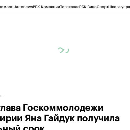
жимость
Autonews
РБК Компании
Телеканал
РБК Вино
Спорт
Школа упра
д
Стиль
Крипто
РБК Бизнес-среда
Дискуссионный клуб
Исследования
К
рагентов
Политика
Экономика
Бизнес
Технологии и медиа
Финансы
Рын
ан
глава Госкоммолодежи
ирии Яна Гайдук получила
ьный срок