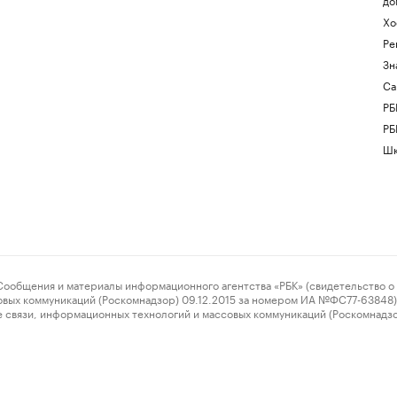
Хо
Ре
Зн
Са
РБ
РБ
Шк
ения и материалы информационного агентства «РБК» (свидетельство о 
овых коммуникаций (Роскомнадзор) 09.12.2015 за номером ИА №ФС77-63848) 
 связи, информационных технологий и массовых коммуникаций (Роскомнадз