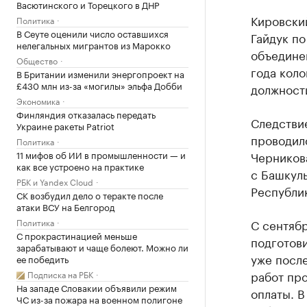
Васютинского и Торецкого в ДНР
Кировски
Политика
В Сеуте оценили число оставшихся
Гайдук п
нелегальных мигрантов из Марокко
объединен
Общество
года кол
В Британии изменили энергопроект на
£430 млн из-за «могилы» эльфа Добби
должности
Экономика
Финляндия отказалась передать
Следствие
Украине ракеты Patriot
проводилс
Политика
11 мифов об ИИ в промышленности — и
Черникова
как все устроено на практике
с Башкул
РБК и Yandex Cloud
Республи
СК возбудил дело о теракте после
атаки ВСУ на Белгород
Политика
С сентябр
С прокрастинацией меньше
подготов
зарабатывают и чаще болеют. Можно ли
уже после
ее победить
работ про
Подписка на РБК
На западе Словакии объявили режим
оплаты. В
ЧС из-за пожара на военном полигоне