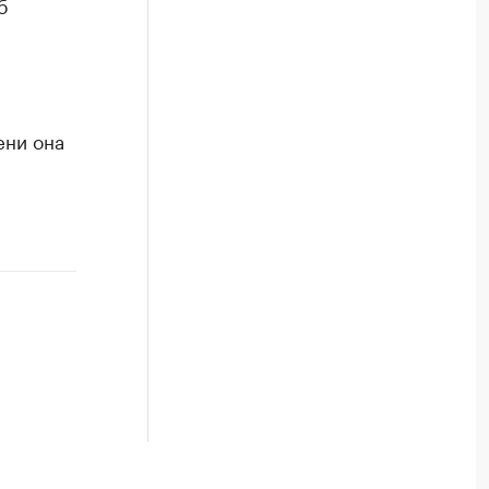
б
ени она