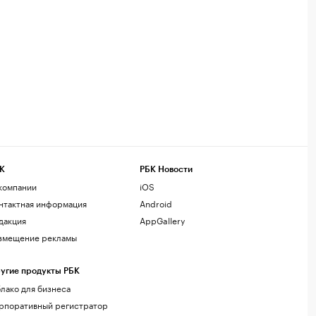
К
РБК Новости
компании
iOS
нтактная информация
Android
дакция
AppGallery
змещение рекламы
угие продукты РБК
лако для бизнеса
рпоративный регистратор
менов