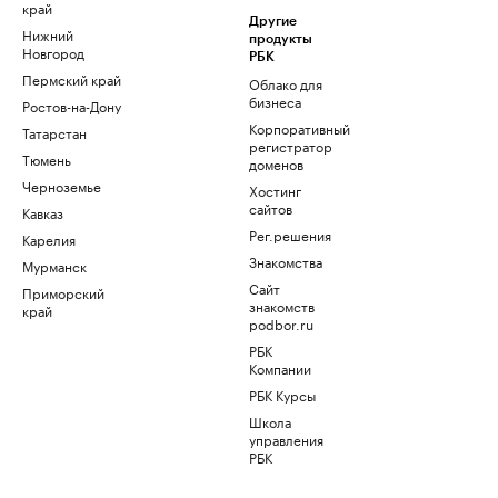
край
Другие
Нижний
продукты
Новгород
РБК
Пермский край
Облако для
бизнеса
Ростов-на-Дону
Корпоративный
Татарстан
регистратор
Тюмень
доменов
Черноземье
Хостинг
сайтов
Кавказ
Рег.решения
Карелия
Знакомства
Мурманск
Сайт
Приморский
знакомств
край
podbor.ru
РБК
Компании
РБК Курсы
Школа
управления
РБК