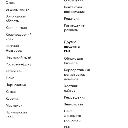
Омск
Контактная
Башкортостан
информация
Вологодская
Редакция
область
Размещение
Калининград
рекламы
Краснодарский
край
Другие
Нижний
продукты
Новгород
РБК
Пермский край
Облако для
бизнеса
Ростов-на-Дону
Корпоративный
Татарстан
регистратор
Тюмень
доменов
Черноземье
Хостинг
сайтов
Кавказ
Рег.решения
Карелия
Знакомства
Мурманск
Сайт
Приморский
знакомств
край
podbor.ru
РБК