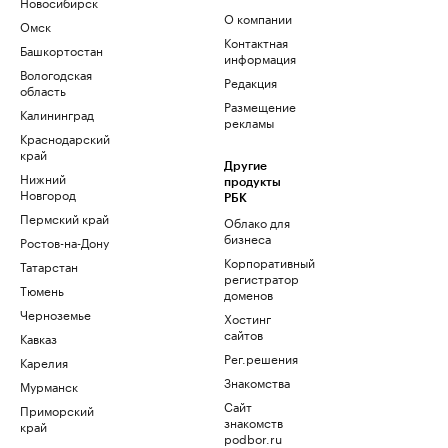
Новосибирск
О компании
Омск
Контактная
Башкортостан
информация
Вологодская
Редакция
область
Размещение
Калининград
рекламы
Краснодарский
край
Другие
Нижний
продукты
Новгород
РБК
Пермский край
Облако для
бизнеса
Ростов-на-Дону
Корпоративный
Татарстан
регистратор
Тюмень
доменов
Черноземье
Хостинг
сайтов
Кавказ
Рег.решения
Карелия
Знакомства
Мурманск
Сайт
Приморский
знакомств
край
podbor.ru