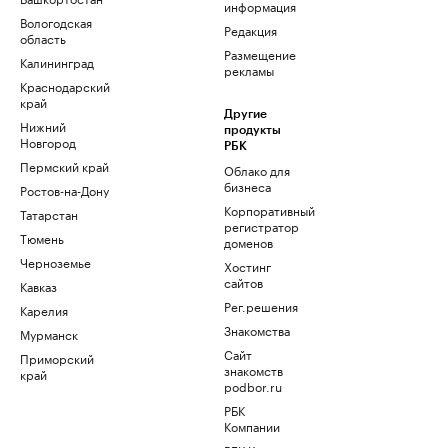
информация
Вологодская
Редакция
область
Размещение
Калининград
рекламы
Краснодарский
край
Другие
Нижний
продукты
Новгород
РБК
Пермский край
Облако для
бизнеса
Ростов-на-Дону
Корпоративный
Татарстан
регистратор
Тюмень
доменов
Черноземье
Хостинг
сайтов
Кавказ
Рег.решения
Карелия
Знакомства
Мурманск
Сайт
Приморский
знакомств
край
podbor.ru
РБК
Компании