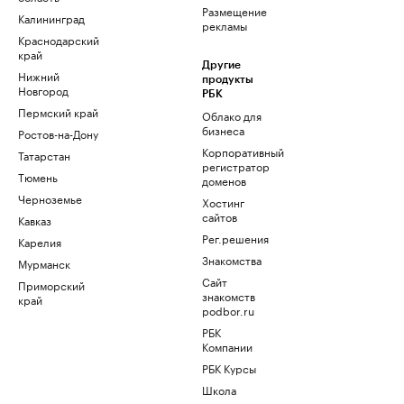
Размещение
Калининград
рекламы
Краснодарский
край
Другие
Нижний
продукты
Новгород
РБК
Пермский край
Облако для
бизнеса
Ростов-на-Дону
Корпоративный
Татарстан
регистратор
Тюмень
доменов
Черноземье
Хостинг
сайтов
Кавказ
Рег.решения
Карелия
Знакомства
Мурманск
Сайт
Приморский
знакомств
край
podbor.ru
РБК
Компании
РБК Курсы
Школа
управления