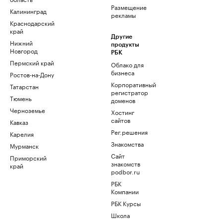
Размещение
Калининград
рекламы
Краснодарский
край
Другие
Нижний
продукты
Новгород
РБК
Пермский край
Облако для
бизнеса
Ростов-на-Дону
Корпоративный
Татарстан
регистратор
Тюмень
доменов
Черноземье
Хостинг
сайтов
Кавказ
Рег.решения
Карелия
Знакомства
Мурманск
Сайт
Приморский
знакомств
край
podbor.ru
РБК
Компании
РБК Курсы
Школа