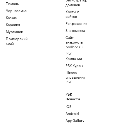
Тюмень
доменов
Черноземье
Хостинг
сайтов
Кавказ
Рег.решения
Карелия
Знакомства
Мурманск
Сайт
Приморский
знакомств
край
podbor.ru
РБК
Компании
РБК Курсы
Школа
управления
РБК
РБК
Новости
iOS
Android
AppGallery