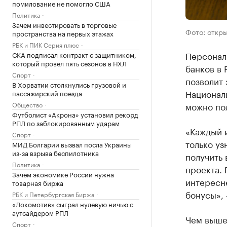
помилование не помогло США
Политика
Зачем инвестировать в торговые
Фото: откр
пространства на первых этажах
РБК и ПИК Серия плюс
Персонал
СКА подписал контракт с защитником,
который провел пять сезонов в НХЛ
банков в
Спорт
позволит 
В Хорватии столкнулись грузовой и
Националь
пассажирский поезда
Общество
можно пол
Футболист «Акрона» установил рекорд
РПЛ по заблокированным ударам
«Каждый 
Спорт
только уз
МИД Болгарии вызвал посла Украины
из-за взрыва беспилотника
получить
Политика
проекта. 
Зачем экономике России нужна
интересн
товарная биржа
бонусы»,
РБК и Петербургская Биржа
«Локомотив» сыграл нулевую ничью с
аутсайдером РПЛ
Чем выше 
Спорт