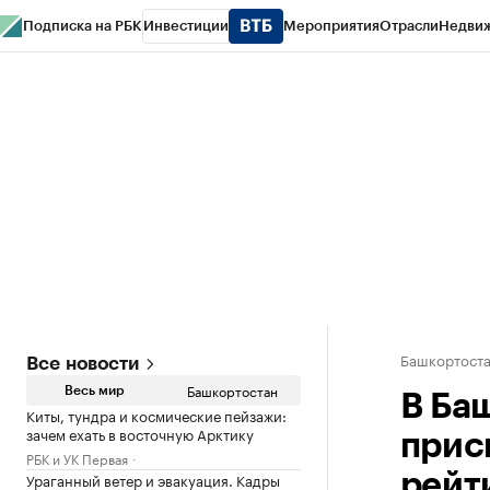
Подписка на РБК
Инвестиции
Мероприятия
Отрасли
Недви
РБК Курсы
РБК Life
Тренды
Визионеры
Национальные проекты
Горо
Спецпроекты СПб
Конференции СПб
Спецпроекты
Проверка конт
Башкортост
Все новости
Башкортостан
Весь мир
В Ба
Киты, тундра и космические пейзажи:
зачем ехать в восточную Арктику
прис
РБК и УК Первая
Ураганный ветер и эвакуация. Кадры
рейт