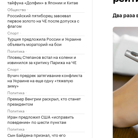
тайфуна «Долфин» в Японии и Китае
Общество
Российский пятиборец завоевал
Два раза 
первое золото на ЧЕ после допуска с
флагом
Спорт
Турция предложила России и Украине
объявить мораторий на бои
Политика
Пловец Степанов встал на колени и
извинился за критику Парижа на ЧЕ
Спорт
Вучич предрек затягивание конфликта
на Украине на еще одну «тяжелую
зиму»
Политика
Премьер Венгрии раскрыл, кто станет
президентом
Политика
Иран предложил США «исправить
поведение» по шести пунктам
Политика
Сын Байдена признал, что его