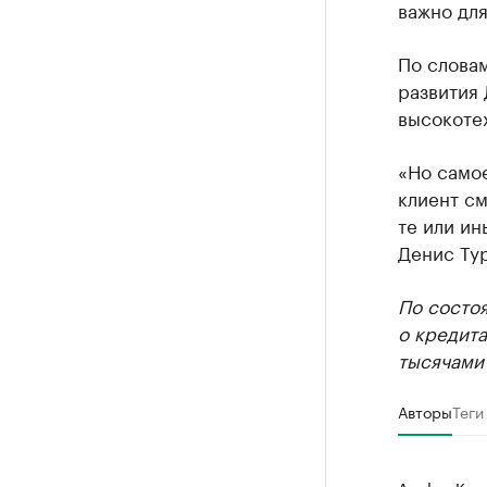
важно дл
По словам
развития 
высокоте
«Но самое
клиент см
те или и
Денис Тур
По состо
о кредит
тысячами
Авторы
Теги