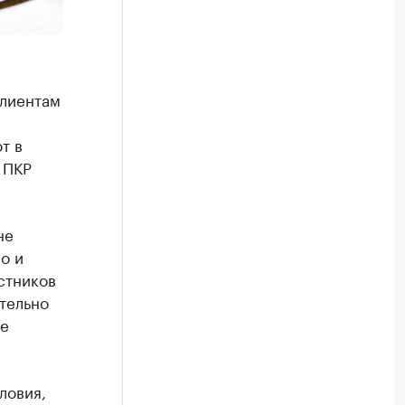
клиентам
т в
 ПКР
не
о и
стников
тельно
ые
ловия,