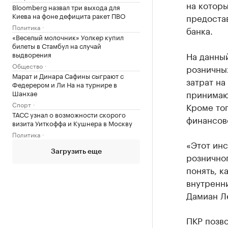
на котор
Bloomberg назвал три выхода для
Киева на фоне дефицита ракет ПВО
предоста
Политика
банка.
«Веселый молочник» Уолкер купил
билеты в Стамбул на случай
выдворения
На данны
Общество
розничны
Марат и Динара Сафины сыграют с
затрат на
Федерером и Ли На на турнире в
принимаю
Шанхае
Спорт
Кроме то
ТАСС узнал о возможности скорого
финансов
визита Уиткоффа и Кушнера в Москву
Политика
«Этот инс
Загрузить еще
розничног
понять, к
внутренн
Дамиан Л
ПКР позв