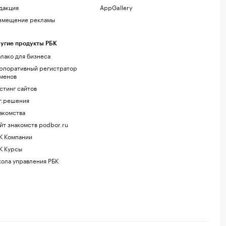
дакция
AppGallery
змещение рекламы
угие продукты РБК
лако для бизнеса
рпоративный регистратор
менов
стинг сайтов
г.решения
акомства
йт знакомств podbor.ru
К Компании
К Курсы
ола управления РБК