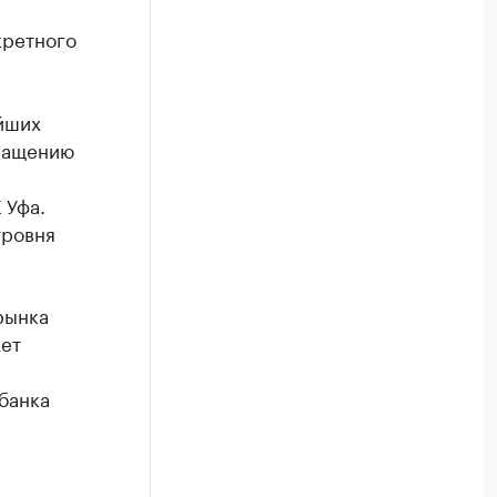
кретного
йших
кращению
 Уфа.
уровня
рынка
жет
банка