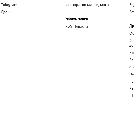
Telegram
Корпоративная подписка
Ре
Дзен
Ра
Уведомления
RSS Новости
Др
Об
Ко
до
Хо
Ре
Зн
Са
РБ
РБ
Шк