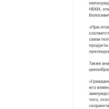
непосредс
НБКИ, от
Волосеви
«При этом
соответст
связи по
продукты 
претендов
Также ана
ценообраз
«Граждане
его влиян
зампредс
того, это
скорингов