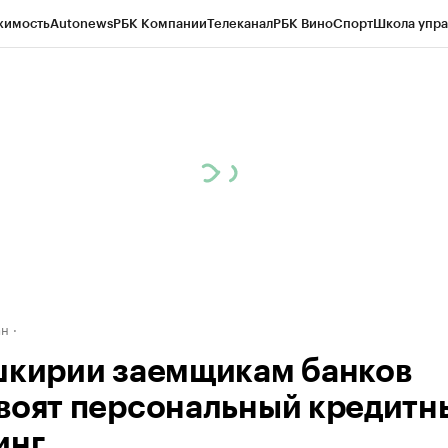
жимость
Autonews
РБК Компании
Телеканал
РБК Вино
Спорт
Школа упра
д
Стиль
Крипто
РБК Бизнес-среда
Дискуссионный клуб
Исследования
К
рагентов
Политика
Экономика
Бизнес
Технологии и медиа
Финансы
Рын
ан
шкирии заемщикам банков
воят персональный кредитн
инг