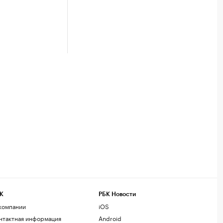
К
РБК Новости
компании
iOS
нтактная информация
Android