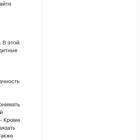
айте
 В этой
дитные
ачность
онимать
й
— Кроме
вязать
также