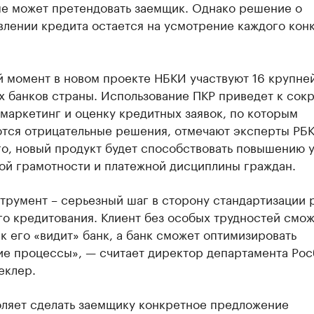
ые может претендовать заемщик. Однако решение о
влении кредита остается на усмотрение каждого кон
й момент в новом проекте НБКИ участвуют 16 крупне
х банков страны. Использование ПКР приведет к со
 маркетинг и оценку кредитных заявок, по которым
тся отрицательные решения, отмечают эксперты РБК
го, новый продукт будет способствовать повышению 
ой грамотности и платежной дисциплины граждан.
трумент – серьезный шаг в сторону стандартизации 
о кредитования. Клиент без особых трудностей смо
ак его «видит» банк, а банк сможет оптимизировать
ие процессы», — считает директор департамента Рос
еклер.
оляет сделать заемщику конкретное предложение