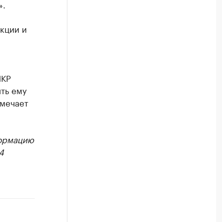
».
кции и
ПКР
ть ему
тмечает
формацию
4