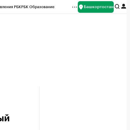
Башкортостан
вления РБК
РБК Образование
редитные рейтинги
Франшизы
Газета
ок наличной валюты
ый