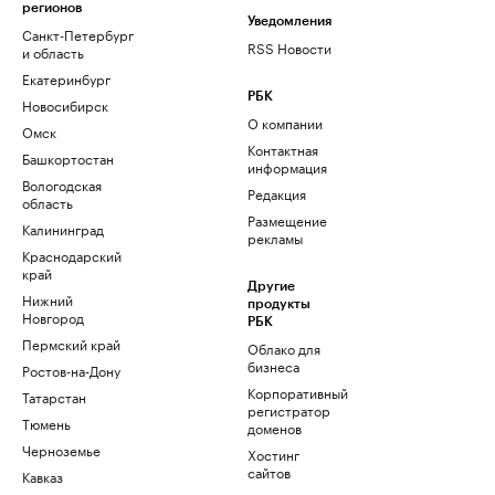
регионов
Уведомления
Санкт-Петербург
RSS Новости
и область
Екатеринбург
РБК
Новосибирск
О компании
Омск
Контактная
Башкортостан
информация
Вологодская
Редакция
область
Размещение
Калининград
рекламы
Краснодарский
край
Другие
Нижний
продукты
Новгород
РБК
Пермский край
Облако для
бизнеса
Ростов-на-Дону
Корпоративный
Татарстан
регистратор
Тюмень
доменов
Черноземье
Хостинг
сайтов
Кавказ