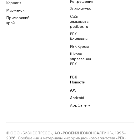
Рег.решения
Карелия
Знакомства
Мурманск
Сайт
Приморский
знакомств
край
podbor.ru
РБК
Компании
РБК Курсы
Школа
управления
РБК
РБК
Новости
iOS
Android
AppGallery
© ООО «БИЗНЕСПРЕСС», АО «РОСБИЗНЕСКОНСАЛТИНГ», 1995–
2026. Сообщения и материалы информационного агентства «РБК»