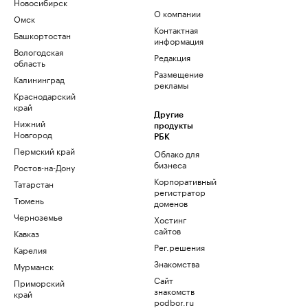
Новосибирск
О компании
Омск
Контактная
Башкортостан
информация
Вологодская
Редакция
область
Размещение
Калининград
рекламы
Краснодарский
край
Другие
Нижний
продукты
Новгород
РБК
Пермский край
Облако для
бизнеса
Ростов-на-Дону
Корпоративный
Татарстан
регистратор
Тюмень
доменов
Черноземье
Хостинг
сайтов
Кавказ
Рег.решения
Карелия
Знакомства
Мурманск
Сайт
Приморский
знакомств
край
podbor.ru