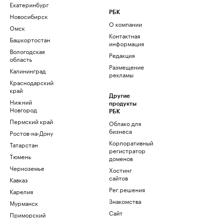
Екатеринбург
РБК
Новосибирск
О компании
Омск
Контактная
Башкортостан
информация
Вологодская
Редакция
область
Размещение
Калининград
рекламы
Краснодарский
край
Другие
Нижний
продукты
Новгород
РБК
Пермский край
Облако для
бизнеса
Ростов-на-Дону
Корпоративный
Татарстан
регистратор
Тюмень
доменов
Черноземье
Хостинг
сайтов
Кавказ
Рег.решения
Карелия
Знакомства
Мурманск
Сайт
Приморский