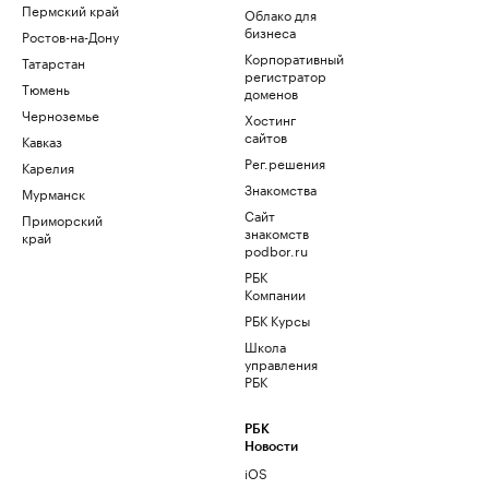
Пермский край
Облако для
бизнеса
Ростов-на-Дону
Корпоративный
Татарстан
регистратор
Тюмень
доменов
Черноземье
Хостинг
сайтов
Кавказ
Рег.решения
Карелия
Знакомства
Мурманск
Сайт
Приморский
знакомств
край
podbor.ru
РБК
Компании
РБК Курсы
Школа
управления
РБК
РБК
Новости
iOS