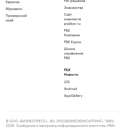
Рег.решения
Карелия
Знакомства
Мурманск
Сайт
Приморский
знакомств
край
podbor.ru
РБК
Компании
РБК Курсы
Школа
управления
РБК
РБК
Новости
iOS
Android
AppGallery
© ООО «БИЗНЕСПРЕСС», АО «РОСБИЗНЕСКОНСАЛТИНГ», 1995–
2026. Сообщения и материалы информационного агентства «РБК»