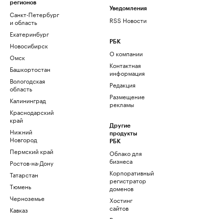
регионов
Уведомления
Санкт-Петербург
RSS Новости
и область
Екатеринбург
РБК
Новосибирск
О компании
Омск
Контактная
Башкортостан
информация
Вологодская
Редакция
область
Размещение
Калининград
рекламы
Краснодарский
край
Другие
Нижний
продукты
Новгород
РБК
Пермский край
Облако для
бизнеса
Ростов-на-Дону
Корпоративный
Татарстан
регистратор
Тюмень
доменов
Черноземье
Хостинг
сайтов
Кавказ