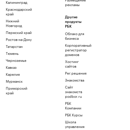
Калининград
рекламы
Краснодарский
край
Другие
Нижний
продукты
Новгород
РБК
Пермский край
Облако для
бизнеса
Ростов-на-Дону
Корпоративный
Татарстан
регистратор
Тюмень
доменов
Черноземье
Хостинг
сайтов
Кавказ
Рег.решения
Карелия
Знакомства
Мурманск
Сайт
Приморский
знакомств
край
podbor.ru
РБК
Компании
РБК Курсы
Школа
управления