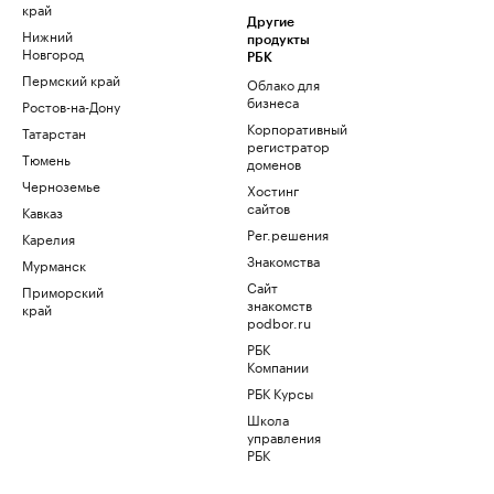
край
Другие
Нижний
продукты
Новгород
РБК
Пермский край
Облако для
бизнеса
Ростов-на-Дону
Корпоративный
Татарстан
регистратор
Тюмень
доменов
Черноземье
Хостинг
сайтов
Кавказ
Рег.решения
Карелия
Знакомства
Мурманск
Сайт
Приморский
знакомств
край
podbor.ru
РБК
Компании
РБК Курсы
Школа
управления
РБК