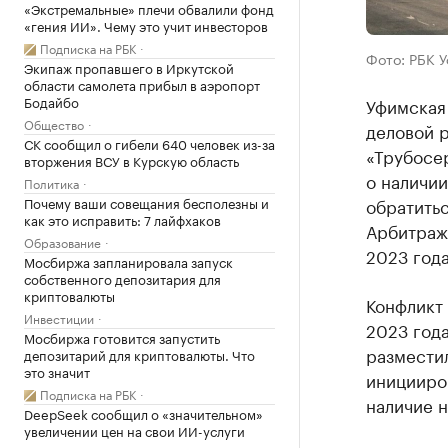
«Экстремальные» плечи обвалили фонд
«гения ИИ». Чему это учит инвесторов
Подписка на РБК
Фото: РБК 
Экипаж пропавшего в Иркутской
области самолета прибыл в аэропорт
Бодайбо
Уфимская 
Общество
деловой 
СК сообщил о гибели 640 человек из-за
«Трубосер
вторжения ВСУ в Курскую область
о наличии
Политика
Почему ваши совещания бесполезны и
обратитьс
как это исправить: 7 лайфхаков
Арбитраж
Образование
2023 года
Мосбиржа запланировала запуск
собственного депозитария для
криптовалюты
Конфликт 
Инвестиции
2023 год
Мосбиржа готовится запустить
размести
депозитарий для криптовалюты. Что
это значит
иницииро
Подписка на РБК
наличие 
DeepSeek сообщил о «значительном»
увеличении цен на свои ИИ-услуги