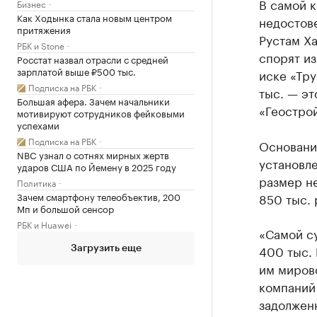
В самой 
Бизнес
Как Ходынка стала новым центром
недостов
притяжения
Рустам Ха
РБК и Stone
спорят из
Росстат назвал отрасли с средней
зарплатой выше ₽500 тыс.
иске «Тру
Подписка на РБК
тыс. — эт
Большая афера. Зачем начальники
«Геострой
мотивируют сотрудников фейковыми
успехами
Подписка на РБК
Основани
NBC узнал о сотнях мирных жертв
установл
ударов США по Йемену в 2025 году
размер не
Политика
Зачем смартфону телеобъектив, 200
850 тыс. 
Мп и большой сенсор
РБК и Huawei
«Самой с
400 тыс. 
Загрузить еще
им мирово
компаний 
задолженн