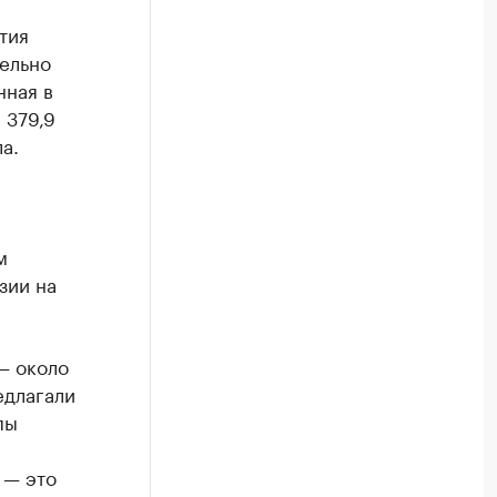
тия
ельно
нная в
 379,9
а.
м
зии на
— около
едлагали
пы
 — это