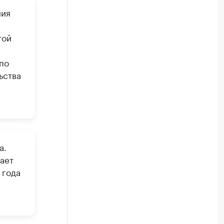
ния
той
по
ьства
а.
ает
 года