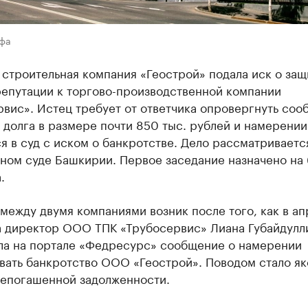
Уфа
строительная компания «Геострой» подала иск о защ
репутации к торгово-производственной компании
вис». Истец требует от ответчика опровергнуть со
 долга в размере почти 850 тыс. рублей и намерении
я в суд с иском о банкротстве. Дело рассматриваетс
ном суде Башкирии. Первое заседание назначено на 
.
между двумя компаниями возник после того, как в ап
а директор ООО ТПК «Трубосервис» Лиана Губайдулл
ла на портале «Федресурс» сообщение о намерении
вать банкротство ООО «Геострой». Поводом стало я
непогашенной задолженности.