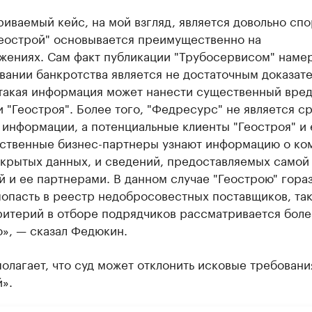
иваемый кейс, на мой взгляд, является довольно сп
Геострой" основывается преимущественно на
жениях. Сам факт публикации "Трубосервисом" наме
вании банкротства является не достаточным доказат
 такая информация может нанести существенный вре
 "Геостроя". Более того, "Федресурс" не является с
информации, а потенциальные клиенты "Геостроя" и 
ственные бизнес-партнеры узнают информацию о ко
ткрытых данных, и сведений, предоставляемых самой
 и ее партнерами. В данном случае "Геострою" гора
опасть в реестр недобросовестных поставщиков, так
ритерий в отборе подрядчиков рассматривается боле
», — сказал Федюкин.
олагает, что суд может отклонить исковые требован
».