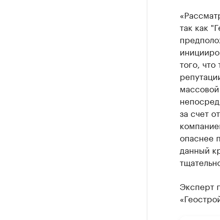
«Рассматр
так как "
предполо
иницииро
того, что
репутации
массовой 
непосред
за счет о
компанией
опаснее п
данный к
тщательно
Эксперт п
«Геострой