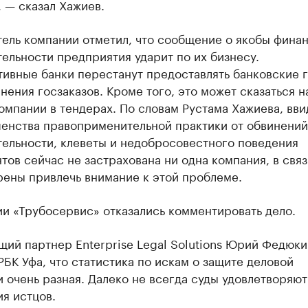
 — сказал Хажиев.
тель компании отметил, что сообщение о якобы фина
ельности предприятия ударит по их бизнесу.
тивные банки перестанут предоставлять банковские 
нения госзаказов. Кроме того, это может сказаться 
омпании в тендерах. По словам Рустама Хажиева, вви
енства правоприменительной практики от обвинений
тельности, клеветы и недобросовестного поведения
тов сейчас не застрахована ни одна компания, в связ
рены привлечь внимание к этой проблеме.
и «Трубосервис» отказались комментировать дело.
ий партнер Enterprise Legal Solutions Юрий Федюки
БК Уфа, что статистика по искам о защите деловой
 очень разная. Далеко не всегда суды удовлетворяют
я истцов.