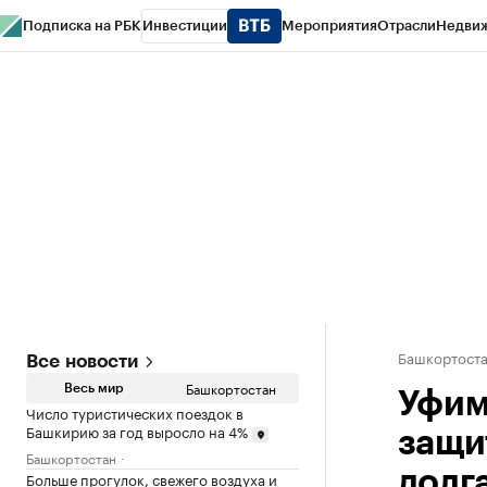
Подписка на РБК
Инвестиции
Мероприятия
Отрасли
Недви
РБК Курсы
РБК Life
Тренды
Визионеры
Национальные проекты
Горо
Спецпроекты СПб
Конференции СПб
Спецпроекты
Проверка конт
Башкортост
Все новости
Башкортостан
Весь мир
Уфим
Число туристических поездок в
Башкирию за год выросло на 4%
защи
Башкортостан
долг
Больше прогулок, свежего воздуха и