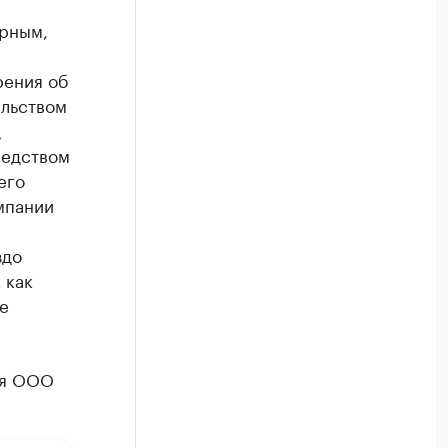
орным,
рения об
ельством
д
редством
его
мпании
здо
 как
е
ия ООО