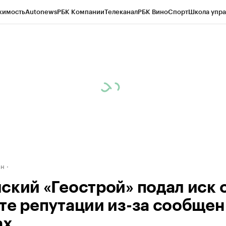
жимость
Autonews
РБК Компании
Телеканал
РБК Вино
Спорт
Школа упра
д
Стиль
Крипто
РБК Бизнес-среда
Дискуссионный клуб
Исследования
К
рагентов
Политика
Экономика
Бизнес
Технологии и медиа
Финансы
Рын
ан
ский «Геострой» подал иск 
те репутации из-за сообщен
ах