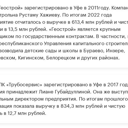
еострой» зарегистрировано в Уфе в 2011году. Компа
трольна Рустаму Хажиеву. По итогам 2022 года
ятие отчиталось о выручке в 613,4 млн рублей и чис
и в 13,5 млн рублей. «Геострой» является крупным
щиком по государственным контрактам. В частности, 
 республиканского Управления капитального строител
возводила детские сады и школы в Бураево, Инзере,
евском, Кигинском, Белорецком и других районах.
К «Трубосервис» зарегистрировано в Уфе в 2017 год
ия принадлежит Лиане Губайдуллиной. Она же выступ
льным директором предприятия. По итогам прошлого
ация показала выручку в 834,3 млн рублей и чистую
 в 12,7 млн рублей.