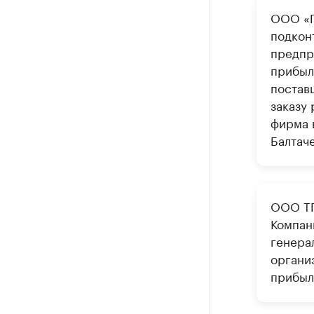
ООО «Г
подкон
предпри
прибыл
постав
заказу
фирма 
Балтач
ООО ТП
Компан
генера
организ
прибыль