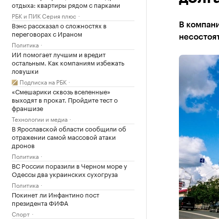
отдыха: квартиры рядом с парками
РБК и ПИК Серия плюс
Вэнс рассказал о сложностях в
В компани
переговорах с Ираном
несостоят
Политика
ИИ помогает лучшим и вредит
остальным. Как компаниям избежать
ловушки
Подписка на РБК
«Смешарики сквозь вселенные»
выходят в прокат. Пройдите тест о
франшизе
Технологии и медиа
В Ярославской области сообщили об
отражении самой массовой атаки
дронов
Политика
ВС России поразили в Черном море у
Одессы два украинских сухогруза
Политика
Покинет ли Инфантино пост
президента ФИФА
Спорт