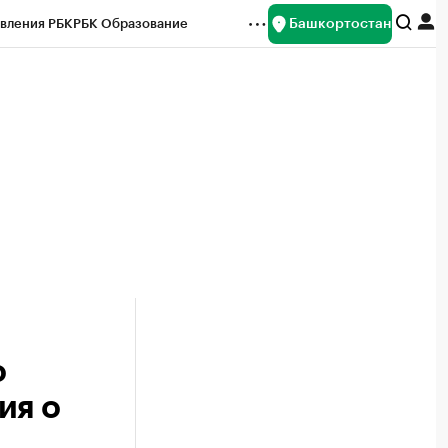
Башкортостан
вления РБК
РБК Образование
редитные рейтинги
Франшизы
Газета
ок наличной валюты
о
ия о