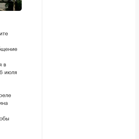
ите
общение
я в
6 июля
реле
ина
кобы