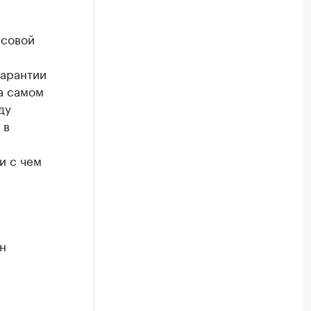
нсовой
гарантии
на самом
ду
 в
и с чем
н