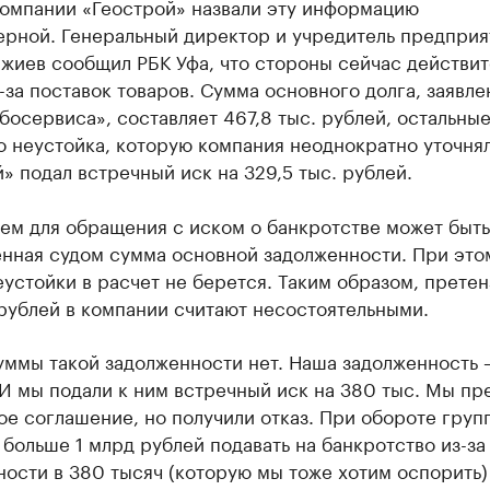
компании «Геострой» назвали эту информацию
ерной. Генеральный директор и учредитель предприя
жиев сообщил РБК Уфа, что стороны сейчас действит
-за поставок товаров. Сумма основного долга, заявле
босервиса», составляет 467,8 тыс. рублей, остальные
о неустойка, которую компания неоднократно уточнял
» подал встречный иск на 329,5 тыс. рублей.
ем для обращения с иском о банкротстве может быть
енная судом сумма основной задолженности. При это
устойки в расчет не берется. Таким образом, претен
рублей в компании считают несостоятельными.
уммы такой задолженности нет. Наша задолженность 
И мы подали к ним встречный иск на 380 тыс. Мы пр
е соглашение, но получили отказ. При обороте груп
больше 1 млрд рублей подавать на банкротство из-за
ости в 380 тысяч (которую мы тоже хотим оспорить)