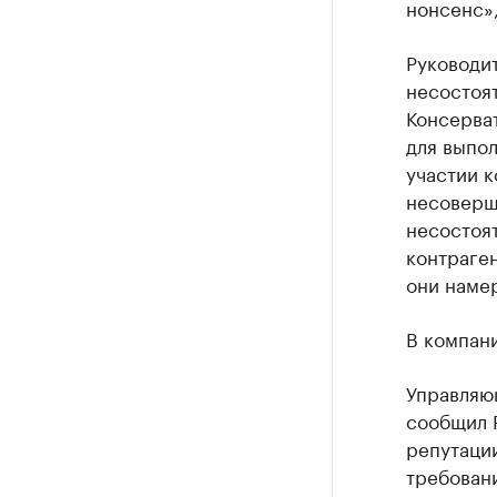
нонсенс»,
Руководи
несостоят
Консерва
для выпол
участии к
несоверш
несостоя
контраген
они наме
В компани
Управляющ
сообщил Р
репутации
требовани