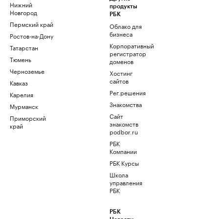
Нижний
продукты
Новгород
РБК
Пермский край
Облако для
бизнеса
Ростов-на-Дону
Корпоративный
Татарстан
регистратор
Тюмень
доменов
Черноземье
Хостинг
сайтов
Кавказ
Рег.решения
Карелия
Знакомства
Мурманск
Сайт
Приморский
знакомств
край
podbor.ru
РБК
Компании
РБК Курсы
Школа
управления
РБК
РБК