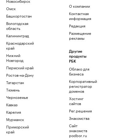
Новосибирск
О компании
Омск
Контактная
Башкортостан
информация
Вологодская
Редакция
область
Размещение
Калининград
рекламы
Краснодарский
край
Другие
Нижний
продукты
Новгород
РБК
Пермский край
Облако для
бизнеса
Ростов-на-Дону
Корпоративный
Татарстан
регистратор
Тюмень
доменов
Черноземье
Хостинг
сайтов
Кавказ
Рег.решения
Карелия
Знакомства
Мурманск
Сайт
Приморский
знакомств
край
podbor.ru